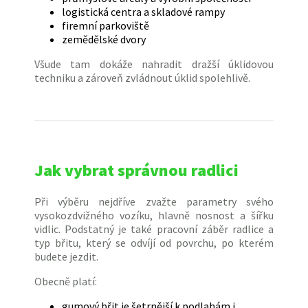
logistická centra a skladové rampy
firemní parkoviště
zemědělské dvory
Všude tam dokáže nahradit dražší úklidovou
techniku a zároveň zvládnout úklid spolehlivě.
Jak vybrat správnou radlici
Při výběru nejdříve zvažte parametry svého
vysokozdvižného vozíku, hlavně nosnost a šířku
vidlic. Podstatný je také pracovní záběr radlice a
typ břitu, který se odvíjí od povrchu, po kterém
budete jezdit.
Obecně platí:
gumový břit je šetrnější k podlahám i