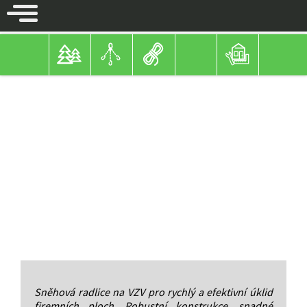
SNĚHOVÉ RADLICE NA VZV
Sněhová radlice na VZV pro rychlý a efektivní úklid
firemních ploch. Robustní konstrukce, snadné