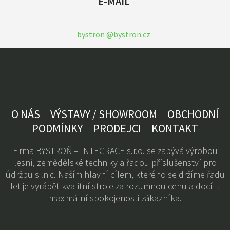
E-MAIL
bystron @bystron.cz
O NÁS
VÝSTAVY / SHOWROOM
OBCHODNÍ
PODMÍNKY
PRODEJCI
KONTAKT
Firma BYSTROŇ – INTEGRACE s.r.o. se zabývá výrobou
lesní, zemědělské techniky a řadou příslušenství pro
údržbu silnic. Naším hlavní cílem, kterého se držíme řadu
let je vyrábět kvalitní stroje za rozumnou cenu a docílit
maximální spokojenosti zákazníka.