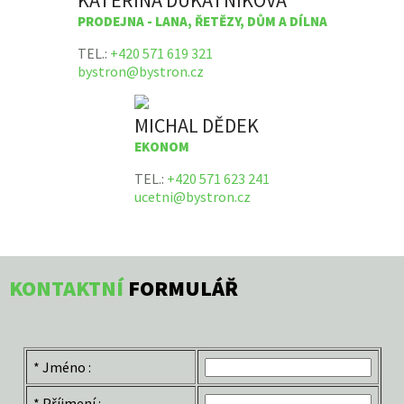
PRODEJNA - LANA, ŘETĚZY, DŮM A DÍLNA
TEL.:
+420 571 619 321
bystron@bystron.cz
MICHAL DĚDEK
EKONOM
TEL.:
+420 571 623 241
ucetni@bystron.cz
KONTAKTNÍ
FORMULÁŘ
*
Jméno :
*
Příjmení :