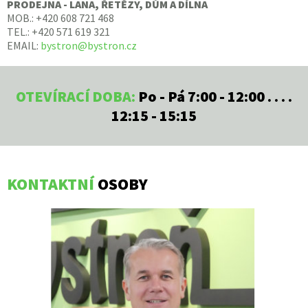
PRODEJNA - LANA, ŘETĚZY, DŮM A DÍLNA
MOB.: +420 608 721 468
TEL.: +420 571 619 321
EMAIL:
bystron@bystron.cz
OTEVÍRACÍ DOBA:
Po - Pá 7:00 - 12:00 . . . .
12:15 - 15:15
KONTAKTNÍ
OSOBY