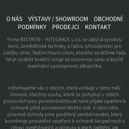
O NÁS
VÝSTAVY / SHOWROOM
OBCHODNÍ
PODMÍNKY
PRODEJCI
KONTAKT
Firma BYSTROŇ – INTEGRACE s.r.o. se zabývá výrobou
lesní, zemědělské techniky a řadou příslušenství pro
údržbu silnic. Naším hlavní cílem, kterého se držíme řadu
let je vyrábět kvalitní stroje za rozumnou cenu a docílit
maximální spokojenosti zákazníka.
Informujeme vás o rizicích, která vznikají v rámci naší
činnosti. Všechny osoby, které se pohybují v našich
prostorách jsou povinni dodržovat námi přijaté opatřeni k
ochraně před působením těchto rizik. V rámci této
písemné dohody jsme pověřený zaměstnavatel, který
koordinuje provádění opatření k ochraně bezpečnosti a
zdraví zaměstnanců a postupy k jejich zajištění, jak