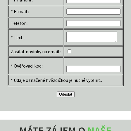
*
E-mail :
Telefon :
*
Text :
Zasílat novinky na email :
*
Ověřovací kód :
*
Údaje označené hvězdičkou je nutné vyplnit..
MÁTE ZÁJEM O
NAŠE