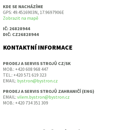
KDE SE NACHÁZÍME
GPS: 49.4516903N, 17.9697906E
Zobrazit na mapě
IČ: 26828944
DIČ: CZ26828944
KONTAKTNÍ INFORMACE
PRODEJ A SERVIS STROJŮ CZ/SK
MOB.: +420 608 968 447
TEL.: +420 571 619 323
EMAIL:
bystron@bystron.cz
PRODEJ A SERVIS STROJŮ ZAHRANIČÍ (ENG)
EMAIL:
vilem.bystron@bystron.cz
MOB.: +420 734 351 309