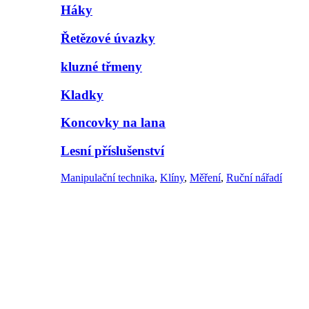
Háky
Řetězové úvazky
kluzné třmeny
Kladky
Koncovky na lana
Lesní příslušenství
Manipulační technika
,
Klíny
,
Měření
,
Ruční nářadí