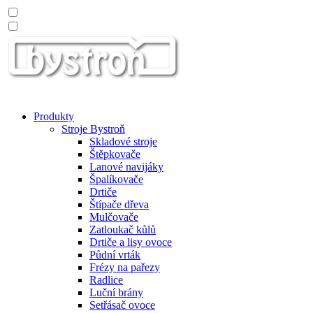
Produkty
Stroje Bystroň
Skladové stroje
Štěpkovače
Lanové navijáky
Špalíkovače
Drtiče
Štípače dřeva
Mulčovače
Zatloukač kůlů
Drtiče a lisy ovoce
Půdní vrták
Frézy na pařezy
Radlice
Luční brány
Setřásač ovoce