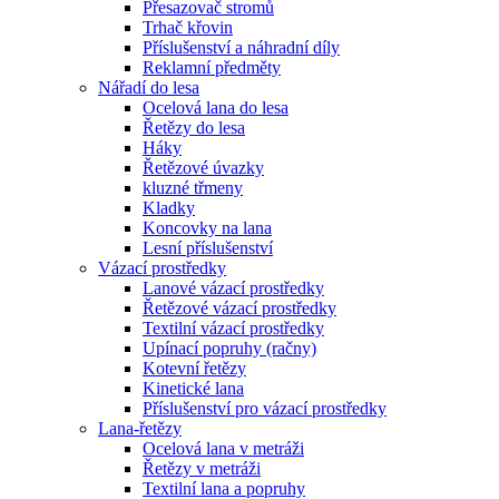
Přesazovač stromů
Trhač křovin
Příslušenství a náhradní díly
Reklamní předměty
Nářadí do lesa
Ocelová lana do lesa
Řetězy do lesa
Háky
Řetězové úvazky
kluzné třmeny
Kladky
Koncovky na lana
Lesní příslušenství
Vázací prostředky
Lanové vázací prostředky
Řetězové vázací prostředky
Textilní vázací prostředky
Upínací popruhy (račny)
Kotevní řetězy
Kinetické lana
Příslušenství pro vázací prostředky
Lana-řetězy
Ocelová lana v metráži
Řetězy v metráži
Textilní lana a popruhy