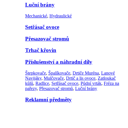
Luční brány
Mechanické
,
Hydraulické
Setřásač ovoce
Přesazovač stromů
Trhač křovin
Příslušenství a náhradní díly
Štepkovače
,
Špalíkovače
,
Drtiče Muréna
,
Lanové
Navijáky
,
Mulčovače
,
Drtič a lis ovoce
,
Zatloukač
kůlů
,
Radlice
,
Setřásač ovoce
,
Půdní vrták
,
Fréza na
pařezy
,
Přesazovač stromů
,
Luční brány
Reklamní předměty