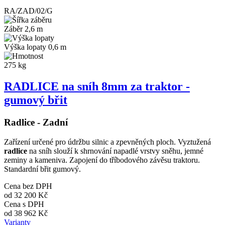
RA/ZAD/02/G
Záběr 2,6 m
Výška lopaty 0,6 m
275 kg
RADLICE na sníh 8mm za traktor -
gumový břit
Radlice - Zadní
Zařízení určené pro údržbu silnic a zpevněných ploch. Vyztužená
radlice
na sníh slouží k shrnování napadlé vrstvy sněhu, jemné
zeminy a kameniva. Zapojení do tříbodového závěsu traktoru.
Standardní břit gumový.
Cena bez DPH
od
32 200 Kč
Cena s DPH
od
38 962 Kč
Varianty