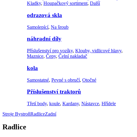
Kladky
,
Houpačkový sortiment
,
Další
odrazová skla
Samolepící
,
Na šroub
náhradní díly
Příslušenství pro vozíky
,
Klouby, vidlicové hlavy
,
Maznice
,
Čepy
,
Čelní nakladač
kola
Samostatné
,
Pevné s obručí
,
Otočné
Příslušenství traktorů
Třetí body
,
koule
,
Kardany
,
Nástavce
,
Hřídele
Stroje Bystroň
Radlice
Zadní
Radlice