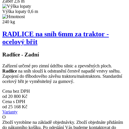
Záběr 2,6 m
Výška lopaty 0,6 m
240 kg
RADLICE na sníh 6mm za traktor -
ocelový břit
Radlice - Zadní
Zařízení určené pro zimní údržbu silnic a zpevněných ploch.
Radlice
na sníh slouží k odstranění čerstvě napadlé vrstvy sněhu.
Zapojení do tříbodového závěsu traktoru/malotraktoru. Standardní
ocelový břit je vyměnitelný za gumový.
Cena bez DPH
od
20 800 Kč
Cena s DPH
od
25 168 Kč
Varianty
O
Zboží vyrobíme na základě objednávky. Zboží objednáte přidáním
do nákupního košíku. Po odeslání Vás budeme kontaktovat do