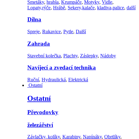
Smetáky
,
hrabla
,
Krumpáče
,
Motyky
,
Vidle
,
Lopaty,rýče
,
Hrábě
,
Sekery,kalače
,
kladiva,palice
,
další
Dílna
Spreje
,
Rukavice
,
Pytle
,
Další
Zahrada
Stavební kolečka
,
Plachty
,
Záslepky
,
Nádoby
Navíjecí a zvedací technika
Ruční
,
Hydraulická
,
Elektrická
Ostatní
Ostatní
Převodovky
železářství
Závlačky, kolíky
,
Karabiny
,
Napínáky
,
Obrtlíky
,