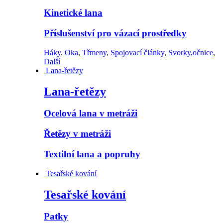
Kinetické lana
Příslušenství pro vázací prostředky
Háky
,
Oka
,
Třmeny
,
Spojovací články
,
Svorky,očnice
,
Další
Lana-řetězy
Lana-řetězy
Ocelová lana v metráži
Řetězy v metráži
Textilní lana a popruhy
Tesařské kování
Tesařské kování
Patky