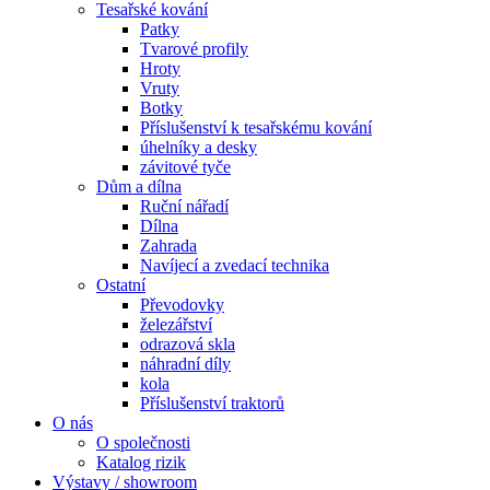
Tesařské kování
Patky
Tvarové profily
Hroty
Vruty
Botky
Příslušenství k tesařskému kování
úhelníky a desky
závitové tyče
Dům a dílna
Ruční nářadí
Dílna
Zahrada
Navíjecí a zvedací technika
Ostatní
Převodovky
železářství
odrazová skla
náhradní díly
kola
Příslušenství traktorů
O nás
O společnosti
Katalog rizik
Výstavy / showroom