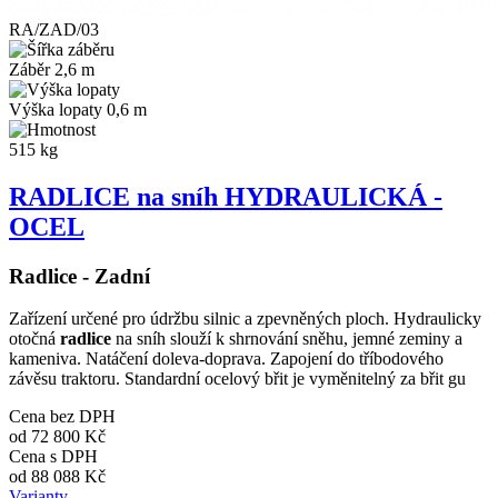
RA/ZAD/03
Záběr 2,6 m
Výška lopaty 0,6 m
515 kg
RADLICE na sníh HYDRAULICKÁ -
OCEL
Radlice - Zadní
Zařízení určené pro údržbu silnic a zpevněných ploch. Hydraulicky
otočná
radlice
na sníh slouží k shrnování sněhu, jemné zeminy a
kameniva. Natáčení doleva-doprava. Zapojení do tříbodového
závěsu traktoru. Standardní ocelový břit je vyměnitelný za břit gu
Cena bez DPH
od
72 800 Kč
Cena s DPH
od
88 088 Kč
Varianty