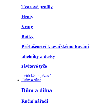
Tvarové profily
Hroty
Vruty
Botky
Příslušenství k tesařskému kování
úhelníky a desky
závitové tyče
metrické
,
trapézové
Dům a dílna
Dům a dílna
Ruční nářadí