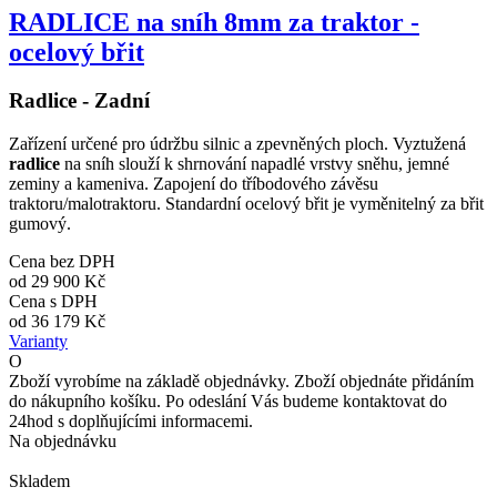
RADLICE na sníh 8mm za traktor -
ocelový břit
Radlice - Zadní
Zařízení určené pro údržbu silnic a zpevněných ploch. Vyztužená
radlice
na sníh slouží k shrnování napadlé vrstvy sněhu, jemné
zeminy a kameniva. Zapojení do tříbodového závěsu
traktoru/malotraktoru. Standardní ocelový břit je vyměnitelný za břit
gumový.
Cena bez DPH
od
29 900 Kč
Cena s DPH
od
36 179 Kč
Varianty
O
Zboží vyrobíme na základě objednávky. Zboží objednáte přidáním
do nákupního košíku. Po odeslání Vás budeme kontaktovat do
24hod s doplňujícími informacemi.
Na objednávku
Skladem