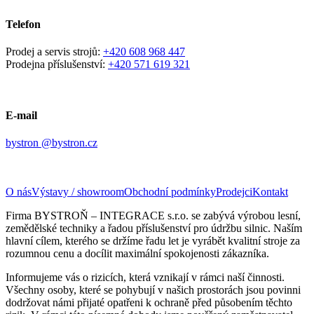
Telefon
Prodej a servis strojů:
+420 608 968 447
Prodejna příslušenství:
+420 571 619 321
E-mail
bystron @bystron.cz
O nás
Výstavy / showroom
Obchodní podmínky
Prodejci
Kontakt
Firma BYSTROŇ – INTEGRACE s.r.o. se zabývá výrobou lesní,
zemědělské techniky a řadou příslušenství pro údržbu silnic. Naším
hlavní cílem, kterého se držíme řadu let je vyrábět kvalitní stroje za
rozumnou cenu a docílit maximální spokojenosti zákazníka.
Informujeme vás o rizicích, která vznikají v rámci naší činnosti.
Všechny osoby, které se pohybují v našich prostorách jsou povinni
dodržovat námi přijaté opatřeni k ochraně před působením těchto