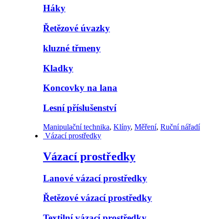
Háky
Řetězové úvazky
kluzné třmeny
Kladky
Koncovky na lana
Lesní příslušenství
Manipulační technika
,
Klíny
,
Měření
,
Ruční nářadí
Vázací prostředky
Vázací prostředky
Lanové vázací prostředky
Řetězové vázací prostředky
Textilní vázací prostředky