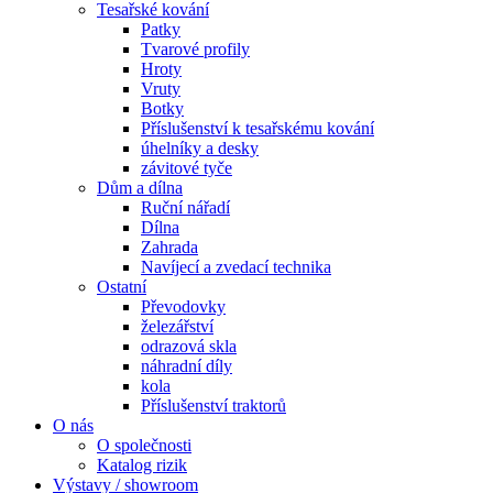
Tesařské kování
Patky
Tvarové profily
Hroty
Vruty
Botky
Příslušenství k tesařskému kování
úhelníky a desky
závitové tyče
Dům a dílna
Ruční nářadí
Dílna
Zahrada
Navíjecí a zvedací technika
Ostatní
Převodovky
železářství
odrazová skla
náhradní díly
kola
Příslušenství traktorů
O nás
O společnosti
Katalog rizik
Výstavy / showroom