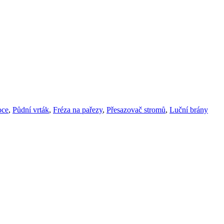
oce
,
Půdní vrták
,
Fréza na pařezy
,
Přesazovač stromů
,
Luční brány