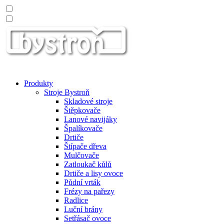
Produkty
Stroje Bystroň
Skladové stroje
Štěpkovače
Lanové navijáky
Špalíkovače
Drtiče
Štípače dřeva
Mulčovače
Zatloukač kůlů
Drtiče a lisy ovoce
Půdní vrták
Frézy na pařezy
Radlice
Luční brány
Setřásač ovoce