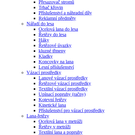
Přesazovač stromů
Trhač křovin
Příslušenství a náhradní díly
Reklamní předměty
Nářadí do lesa
Ocelová lana do lesa
Řetězy do lesa
Háky
Řetězové úvazky
kluzné třmeny
Kladky
Koncovky na lana
Lesní příslušenství
Vázací prostředky
Lanové vázací prostředky
Řetězové vázací prostředky
Textilní vázací prostředky
Upínací popruhy (račny)
Kotevní řetězy
Kinetické lana
Příslušenství pro vázací prostředky
Lana-řetězy
Ocelová lana v metráži
Řetězy v metráži
Textilní lana a popruhy