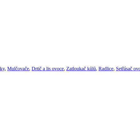
áky
,
Mulčovače
,
Drtič a lis ovoce
,
Zatloukač kůlů
,
Radlice
,
Setřásač ov