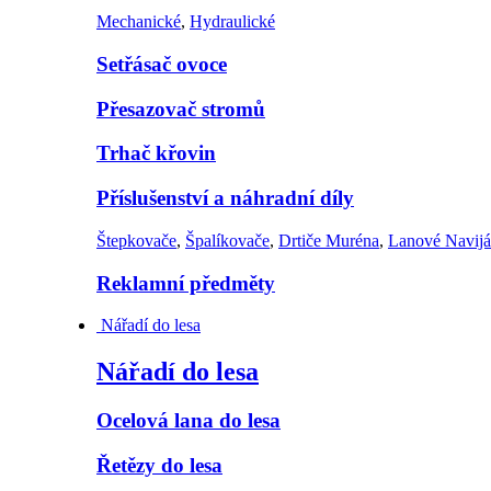
Mechanické
,
Hydraulické
Setřásač ovoce
Přesazovač stromů
Trhač křovin
Příslušenství a náhradní díly
Štepkovače
,
Špalíkovače
,
Drtiče Muréna
,
Lanové Navij
Reklamní předměty
Nářadí do lesa
Nářadí do lesa
Ocelová lana do lesa
Řetězy do lesa