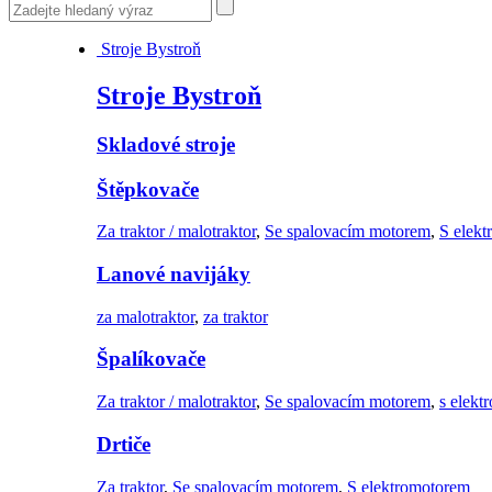
Stroje Bystroň
Stroje Bystroň
Skladové stroje
Štěpkovače
Za traktor / malotraktor
,
Se spalovacím motorem
,
S elek
Lanové navijáky
za malotraktor
,
za traktor
Špalíkovače
Za traktor / malotraktor
,
Se spalovacím motorem
,
s elek
Drtiče
Za traktor
,
Se spalovacím motorem
,
S elektromotorem