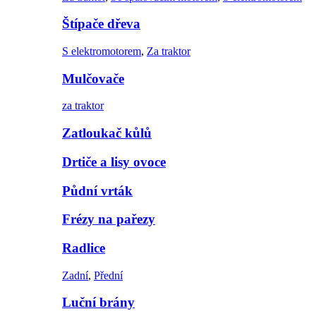
Štípače dřeva
S elektromotorem
,
Za traktor
Mulčovače
za traktor
Zatloukač kůlů
Drtiče a lisy ovoce
Půdní vrták
Frézy na pařezy
Radlice
Zadní
,
Přední
Luční brány