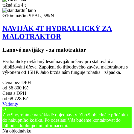
tažná síla 4 t
Ø10mm/60m SEAL, 58kN
NAVIJÁK 4T HYDRAULICKÝ ZA
MALOTRAKTOR
Lanové navijáky - za malotraktor
Hydraulicky ovládaný lesní naviják určeny pro stahování a
přibližování dřeva. Zapojení do tříbodového závěsu malotraktoru s
výkonem od 15HP. Jako brzda nám funguje rohatka - západka.
Cena bez DPH
od
56 800 Kč
Cena s DPH
od
68 728 Kč
Varianty
O
Zboží vyrobíme na základě objednávky. Zboží objednáte přidáním
do nákupního košíku. Po odeslání Vás budeme kontaktovat do
24hod s doplňujícími informacemi.
Na objednávku