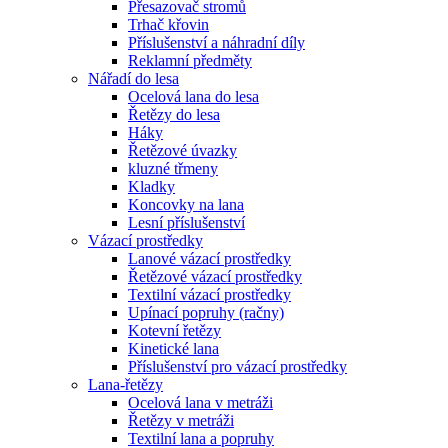
Přesazovač stromů
Trhač křovin
Příslušenství a náhradní díly
Reklamní předměty
Nářadí do lesa
Ocelová lana do lesa
Řetězy do lesa
Háky
Řetězové úvazky
kluzné třmeny
Kladky
Koncovky na lana
Lesní příslušenství
Vázací prostředky
Lanové vázací prostředky
Řetězové vázací prostředky
Textilní vázací prostředky
Upínací popruhy (račny)
Kotevní řetězy
Kinetické lana
Příslušenství pro vázací prostředky
Lana-řetězy
Ocelová lana v metráži
Řetězy v metráži
Textilní lana a popruhy