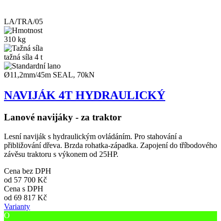
LA/TRA/05
310 kg
tažná síla 4 t
Ø11,2mm/45m SEAL, 70kN
NAVIJÁK 4T HYDRAULICKÝ
Lanové navijáky - za traktor
Lesní naviják s hydraulickým ovládáním. Pro stahování a
přibližování dřeva. Brzda rohatka-západka. Zapojení do tříbodového
závěsu traktoru s výkonem od 25HP.
Cena bez DPH
od
57 700 Kč
Cena s DPH
od
69 817 Kč
Varianty
O