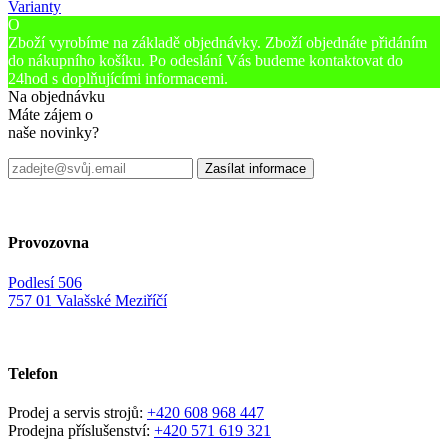
Varianty
O
Zboží vyrobíme na základě objednávky. Zboží objednáte přidáním
do nákupního košíku. Po odeslání Vás budeme kontaktovat do
24hod s doplňujícími informacemi.
Na objednávku
Máte zájem o
naše novinky?
Provozovna
Podlesí 506
757 01 Valašské Meziříčí
Telefon
Prodej a servis strojů:
+420 608 968 447
Prodejna příslušenství:
+420 571 619 321