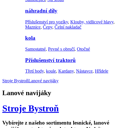
náhradní díly
Příslušenství pro vozíky
,
Klouby, vidlicové hlavy
,
Maznice
,
Čepy
,
Čelní nakladač
kola
Samostatné
,
Pevné s obručí
,
Otočné
Příslušenství traktorů
Třetí body
,
koule
,
Kardany
,
Nástavce
,
Hřídele
Stroje Bystroň
Lanové navijáky
Lanové navijáky
Stroje Bystroň
Vybírejte z našeho sortimentu lesnické, lanové