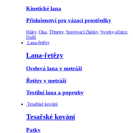
Kinetické lana
Příslušenství pro vázací prostředky
Háky
,
Oka
,
Třmeny
,
Spojovací články
,
Svorky,očnice
,
Další
Lana-řetězy
Lana-řetězy
Ocelová lana v metráži
Řetězy v metráži
Textilní lana a popruhy
Tesařské kování
Tesařské kování
Patky