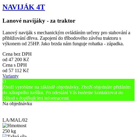
NAVIJÁK 4T
Lanové navijáky - za traktor
Lanový naviják s mechanickým ovládáním určeny pro stahování a
přibližování dřeva. Zapojení do tříbodového závěsu traktoru s
výkonem od 25HP. Jako brzda nám funguje rohatka - západka.
Cena bez DPH
od
47 200 Kč
Cena s DPH
od
57 112 Kč
Varianty
O
Zboží vyrobíme na základě objednávky. Zboží objednáte přidáním
do nákupního košíku. Po odeslání Vás budeme kontaktovat do
24hod s doplňujícími informacemi.
Na objednávku
LA/MAL/02
250 kg