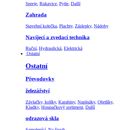
Spreje
,
Rukavice
,
Pytle
,
Další
Zahrada
Stavební kolečka
,
Plachty
,
Záslepky
,
Nádoby
Navíjecí a zvedací technika
Ruční
,
Hydraulická
,
Elektrická
Ostatní
Ostatní
Převodovky
železářství
Závlačky, kolíky
,
Karabiny
,
Napínáky
,
Obrtlíky
,
Kladky
,
Houpačkový sortiment
,
Další
odrazová skla
Samolepící
,
Na šroub