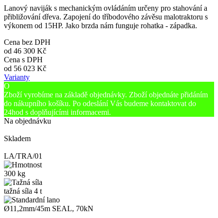
Lanový naviják s mechanickým ovládáním určeny pro stahování a
přibližování dřeva. Zapojení do tříbodového závěsu malotraktoru s
výkonem od 15HP. Jako brzda nám funguje rohatka - západka.
Cena bez DPH
od
46 300 Kč
Cena s DPH
od
56 023 Kč
Varianty
O
Zboží vyrobíme na základě objednávky. Zboží objednáte přidáním
do nákupního košíku. Po odeslání Vás budeme kontaktovat do
24hod s doplňujícími informacemi.
Na objednávku
Skladem
LA/TRA/01
300 kg
tažná síla 4 t
Ø11,2mm/45m SEAL, 70kN