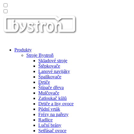
Produkty
Stroje Bystroň
Skladové stroje
Štěpkovače
Lanové navijáky
Špalíkovače
Drtiče
Štípače dřeva
Mulčovače
Zatloukač kůlů
Drtiče a lisy ovoce
Půdní vrták
Frézy na pařezy
Radlice
Luční brány
Setřásač ovoce