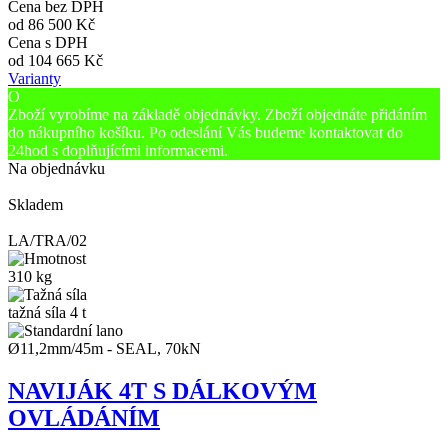
Cena bez DPH
od
86 500 Kč
Cena s DPH
od
104 665 Kč
Varianty
O
Zboží vyrobíme na základě objednávky. Zboží objednáte přidáním
do nákupního košíku. Po odeslání Vás budeme kontaktovat do
24hod s doplňujícími informacemi.
Na objednávku
Skladem
LA/TRA/02
310 kg
tažná síla 4 t
Ø11,2mm/45m - SEAL, 70kN
NAVIJÁK 4T S DÁLKOVÝM
OVLÁDÁNÍM