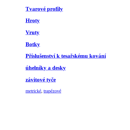
Tvarové profily
Hroty
Vruty
Botky
Příslušenství k tesařskému kování
úhelníky a desky
závitové tyče
metrické
,
trapézové