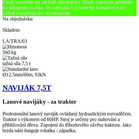
Zboží vyrobíme na základě objednávky. Zboží objednáte přidáním
do nákupního košíku. Po odeslání Vás budeme kontaktovat do
24hod s doplňujícími informacemi.
Na objednávku
Skladem
LA/TRA/03
560 kg
tažná síla 7,5 t
Ø12,5mm/60m, 93kN
NAVIJÁK 7,5T
Lanové navijáky - za traktor
Profesionální lanový naviják ovládaný hydraulickým rozvaděčem.
Traktor s výkonem od 60HP. Stroj je určeny pro stahování a
přibližování dřeva. Zapojení do tříbodového závěsu traktoru. Jako
brzda nám funguje rohatka - západka.