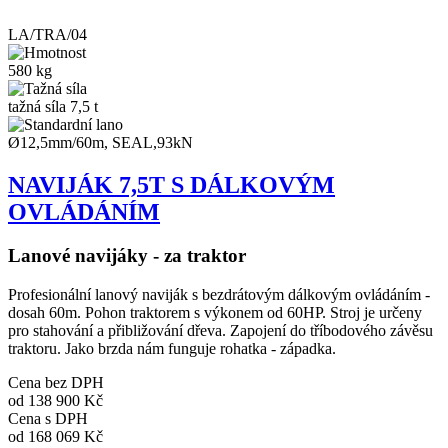
LA/TRA/04
580 kg
tažná síla 7,5 t
Ø12,5mm/60m, SEAL,93kN
NAVIJÁK 7,5T S DÁLKOVÝM
OVLÁDÁNÍM
Lanové navijáky - za traktor
Profesionální lanový naviják s bezdrátovým dálkovým ovládáním -
dosah 60m. Pohon traktorem s výkonem od 60HP. Stroj je určeny
pro stahování a přibližování dřeva. Zapojení do tříbodového závěsu
traktoru. Jako brzda nám funguje rohatka - západka.
Cena bez DPH
od
138 900 Kč
Cena s DPH
od
168 069 Kč