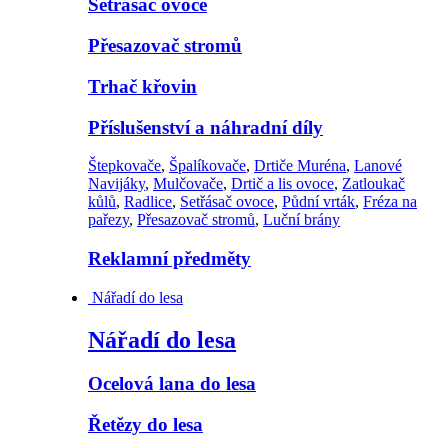
Setřásač ovoce
Přesazovač stromů
Trhač křovin
Příslušenství a náhradní díly
Štepkovače
,
Špalíkovače
,
Drtiče Muréna
,
Lanové
Navijáky
,
Mulčovače
,
Drtič a lis ovoce
,
Zatloukač
kůlů
,
Radlice
,
Setřásač ovoce
,
Půdní vrták
,
Fréza na
pařezy
,
Přesazovač stromů
,
Luční brány
Reklamní předměty
Nářadí do lesa
Nářadí do lesa
Ocelová lana do lesa
Řetězy do lesa