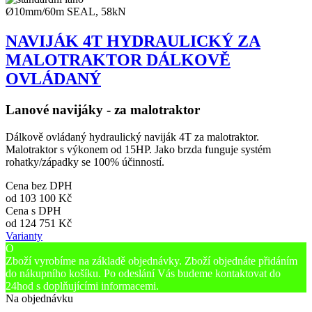
Ø10mm/60m SEAL, 58kN
NAVIJÁK 4T HYDRAULICKÝ ZA
MALOTRAKTOR DÁLKOVĚ
OVLÁDANÝ
Lanové navijáky - za malotraktor
Dálkově ovládaný hydraulický naviják 4T za malotraktor.
Malotraktor s výkonem od 15HP. Jako brzda funguje systém
rohatky/západky se 100% účinností.
Cena bez DPH
od
103 100 Kč
Cena s DPH
od
124 751 Kč
Varianty
O
Zboží vyrobíme na základě objednávky. Zboží objednáte přidáním
do nákupního košíku. Po odeslání Vás budeme kontaktovat do
24hod s doplňujícími informacemi.
Na objednávku