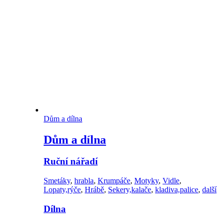
Dům a dílna
Dům a dílna
Ruční nářadí
Smetáky
,
hrabla
,
Krumpáče
,
Motyky
,
Vidle
,
Lopaty,rýče
,
Hrábě
,
Sekery,kalače
,
kladiva,palice
,
další
Dílna