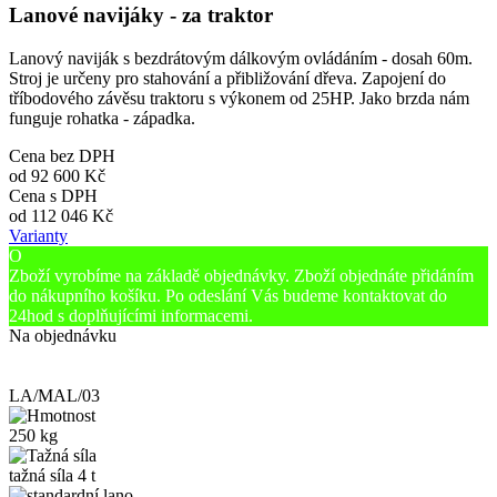
Lanové navijáky - za traktor
Lanový naviják s bezdrátovým dálkovým ovládáním - dosah 60m.
Stroj je určeny pro stahování a přibližování dřeva. Zapojení do
tříbodového závěsu traktoru s výkonem od 25HP. Jako brzda nám
funguje rohatka - západka.
Cena bez DPH
od
92 600 Kč
Cena s DPH
od
112 046 Kč
Varianty
O
Zboží vyrobíme na základě objednávky. Zboží objednáte přidáním
do nákupního košíku. Po odeslání Vás budeme kontaktovat do
24hod s doplňujícími informacemi.
Na objednávku
LA/MAL/03
250 kg
tažná síla 4 t