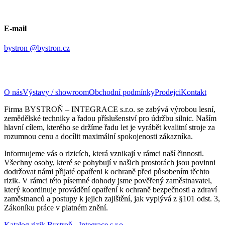
E-mail
bystron @bystron.cz
O nás
Výstavy / showroom
Obchodní podmínky
Prodejci
Kontakt
Firma BYSTROŇ – INTEGRACE s.r.o. se zabývá výrobou lesní,
zemědělské techniky a řadou příslušenství pro údržbu silnic. Naším
hlavní cílem, kterého se držíme řadu let je vyrábět kvalitní stroje za
rozumnou cenu a docílit maximální spokojenosti zákazníka.
Informujeme vás o rizicích, která vznikají v rámci naší činnosti.
Všechny osoby, které se pohybují v našich prostorách jsou povinni
dodržovat námi přijaté opatřeni k ochraně před působením těchto
rizik. V rámci této písemné dohody jsme pověřený zaměstnavatel,
který koordinuje provádění opatření k ochraně bezpečnosti a zdraví
zaměstnanců a postupy k jejich zajištění, jak vyplývá z §101 odst. 3,
Zákoníku práce v platném znění.
Katalog rizik Bystroň - Integrace s.r.o.