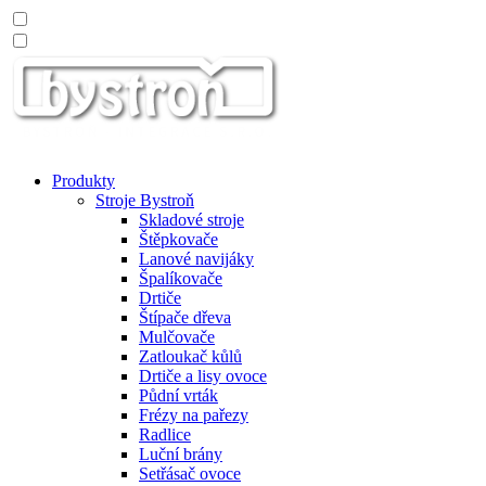
Produkty
Stroje Bystroň
Skladové stroje
Štěpkovače
Lanové navijáky
Špalíkovače
Drtiče
Štípače dřeva
Mulčovače
Zatloukač kůlů
Drtiče a lisy ovoce
Půdní vrták
Frézy na pařezy
Radlice
Luční brány
Setřásač ovoce