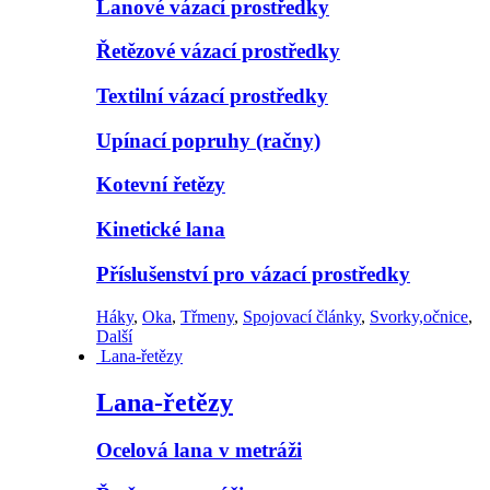
Lanové vázací prostředky
Řetězové vázací prostředky
Textilní vázací prostředky
Upínací popruhy (račny)
Kotevní řetězy
Kinetické lana
Příslušenství pro vázací prostředky
Háky
,
Oka
,
Třmeny
,
Spojovací články
,
Svorky,očnice
,
Další
Lana-řetězy
Lana-řetězy
Ocelová lana v metráži