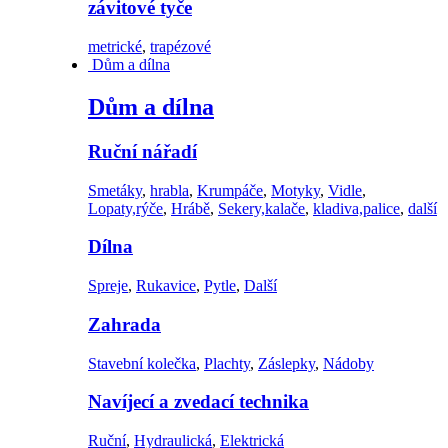
závitové tyče
metrické
,
trapézové
Dům a dílna
Dům a dílna
Ruční nářadí
Smetáky
,
hrabla
,
Krumpáče
,
Motyky
,
Vidle
,
Lopaty,rýče
,
Hrábě
,
Sekery,kalače
,
kladiva,palice
,
další
Dílna
Spreje
,
Rukavice
,
Pytle
,
Další
Zahrada
Stavební kolečka
,
Plachty
,
Záslepky
,
Nádoby
Navíjecí a zvedací technika
Ruční
,
Hydraulická
,
Elektrická