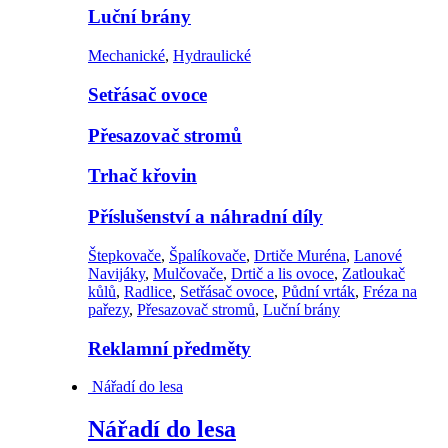
Luční brány
Mechanické
,
Hydraulické
Setřásač ovoce
Přesazovač stromů
Trhač křovin
Příslušenství a náhradní díly
Štepkovače
,
Špalíkovače
,
Drtiče Muréna
,
Lanové
Navijáky
,
Mulčovače
,
Drtič a lis ovoce
,
Zatloukač
kůlů
,
Radlice
,
Setřásač ovoce
,
Půdní vrták
,
Fréza na
pařezy
,
Přesazovač stromů
,
Luční brány
Reklamní předměty
Nářadí do lesa
Nářadí do lesa