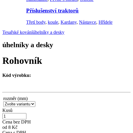
Příslušenství traktorů
Třetí body
,
koule
,
Kardany
,
Nástavce
,
Hřídele
Tesařské kování
úhelníky a desky
úhelníky a desky
Rohovník
Kód výrobku:
rozměr (mm)
Kusů
Cena bez DPH
od
8 Kč
Cena s DPH