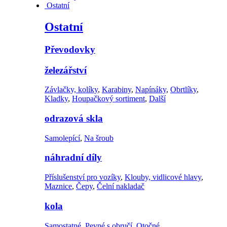
Ostatní
Ostatní
Převodovky
železářství
Závlačky, kolíky
,
Karabiny
,
Napínáky
,
Obrtlíky
,
Kladky
,
Houpačkový sortiment
,
Další
odrazová skla
Samolepící
,
Na šroub
náhradní díly
Příslušenství pro vozíky
,
Klouby, vidlicové hlavy
,
Maznice
,
Čepy
,
Čelní nakladač
kola
Samostatné
,
Pevné s obručí
,
Otočné