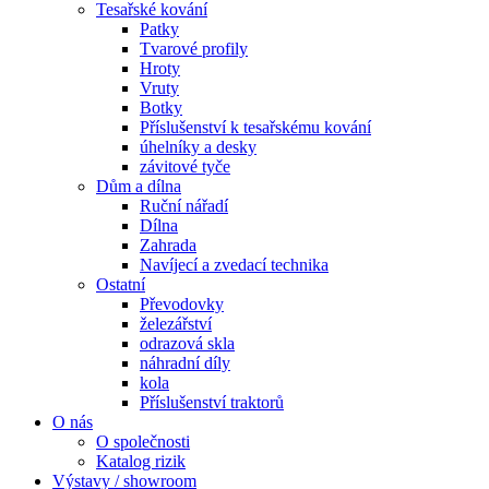
Tesařské kování
Patky
Tvarové profily
Hroty
Vruty
Botky
Příslušenství k tesařskému kování
úhelníky a desky
závitové tyče
Dům a dílna
Ruční nářadí
Dílna
Zahrada
Navíjecí a zvedací technika
Ostatní
Převodovky
železářství
odrazová skla
náhradní díly
kola
Příslušenství traktorů
O nás
O společnosti
Katalog rizik
Výstavy / showroom