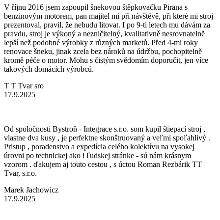
V říjnu 2016 jsem zapoupil šnekovou štěpkovačku Pirana s
benzinovým motorem, pan majitel mi při návštěvě, při které mi stroj
prezentoval, pravil, že nebudu litovat. I po 9-ti letech mu dávám za
pravdu, stroj je výkoný a nezničitelný, kvalitativně nesrovnatelně
lepší než podobné výrobky z různých marketů. Před 4-mi roky
renovace šneku, jinak zcela bez nároků na údržbu, pochopitelně
kromě péče o motor. Mohu s čistým svědomím doporučit, jen více
takových domácích výrobců.
T T Tvar sro
17.9.2025
Od spoločnosti Bystroň - Integrace s.r.o. som kupil štiepací stroj ,
vlastne dva kusy , je perfektne skonštruovaný a veľmi spoľahlivý .
Pristup , poradenstvo a expedícia celého kolektívu na vysokej
úrovni po technickej ako i ľudskej stránke - sú nám krásnym
vzorom . ďakujem aj touto cestou , s úctou Roman Rezbárik TT
Tvar, s.r.o.
Marek Jachowicz
17.9.2025