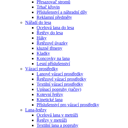
Přesazovač stromů
Trhač křovin
Příslušenství a náhradní díly
Reklamní předměty
Nářadí do lesa
Ocelová lana do lesa
Řetězy do lesa
Háky
Řetězové úvazky
kluzné třmeny
Kladky
Koncovky na lana
Lesní příslušenství
Vázací prostředky
Lanové vázací prostředky
Řetězové vázací prostředky
Textilní vázací prostředky
Upínací popruhy (račny)
Kotevní řetězy
Kinetické lana
Příslušenství pro vázací prostředky
Lana-řetězy
Ocelová lana v metráži
Řetězy v metráži
Textilní lana a popruhy