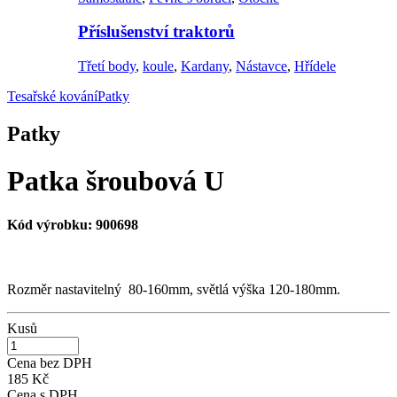
Příslušenství traktorů
Třetí body
,
koule
,
Kardany
,
Nástavce
,
Hřídele
Tesařské kování
Patky
Patky
Patka šroubová U
Kód výrobku:
900698
Rozměr nastavitelný 80-160mm, světlá výška 120-180mm.
Kusů
Cena bez DPH
185 Kč
Cena s DPH