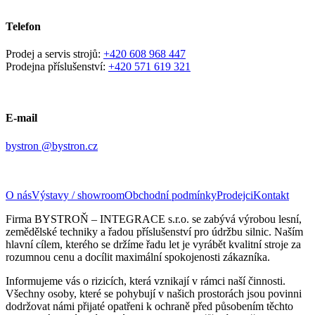
Telefon
Prodej a servis strojů:
+420 608 968 447
Prodejna příslušenství:
+420 571 619 321
E-mail
bystron @bystron.cz
O nás
Výstavy / showroom
Obchodní podmínky
Prodejci
Kontakt
Firma BYSTROŇ – INTEGRACE s.r.o. se zabývá výrobou lesní,
zemědělské techniky a řadou příslušenství pro údržbu silnic. Naším
hlavní cílem, kterého se držíme řadu let je vyrábět kvalitní stroje za
rozumnou cenu a docílit maximální spokojenosti zákazníka.
Informujeme vás o rizicích, která vznikají v rámci naší činnosti.
Všechny osoby, které se pohybují v našich prostorách jsou povinni
dodržovat námi přijaté opatřeni k ochraně před působením těchto