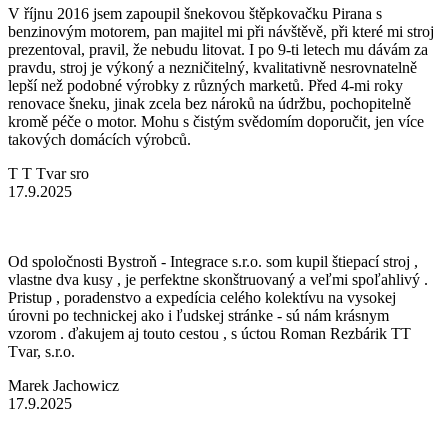
V říjnu 2016 jsem zapoupil šnekovou štěpkovačku Pirana s
benzinovým motorem, pan majitel mi při návštěvě, při které mi stroj
prezentoval, pravil, že nebudu litovat. I po 9-ti letech mu dávám za
pravdu, stroj je výkoný a nezničitelný, kvalitativně nesrovnatelně
lepší než podobné výrobky z různých marketů. Před 4-mi roky
renovace šneku, jinak zcela bez nároků na údržbu, pochopitelně
kromě péče o motor. Mohu s čistým svědomím doporučit, jen více
takových domácích výrobců.
T T Tvar sro
17.9.2025
Od spoločnosti Bystroň - Integrace s.r.o. som kupil štiepací stroj ,
vlastne dva kusy , je perfektne skonštruovaný a veľmi spoľahlivý .
Pristup , poradenstvo a expedícia celého kolektívu na vysokej
úrovni po technickej ako i ľudskej stránke - sú nám krásnym
vzorom . ďakujem aj touto cestou , s úctou Roman Rezbárik TT
Tvar, s.r.o.
Marek Jachowicz
17.9.2025