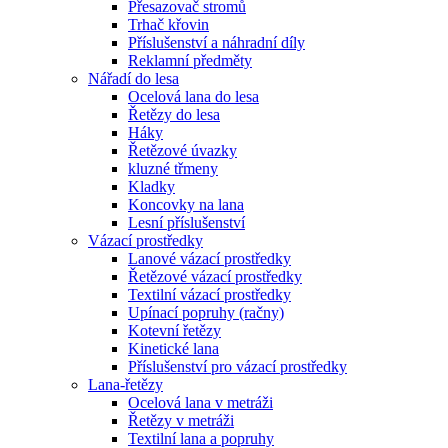
Přesazovač stromů
Trhač křovin
Příslušenství a náhradní díly
Reklamní předměty
Nářadí do lesa
Ocelová lana do lesa
Řetězy do lesa
Háky
Řetězové úvazky
kluzné třmeny
Kladky
Koncovky na lana
Lesní příslušenství
Vázací prostředky
Lanové vázací prostředky
Řetězové vázací prostředky
Textilní vázací prostředky
Upínací popruhy (račny)
Kotevní řetězy
Kinetické lana
Příslušenství pro vázací prostředky
Lana-řetězy
Ocelová lana v metráži
Řetězy v metráži
Textilní lana a popruhy