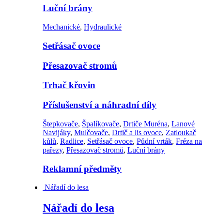
Luční brány
Mechanické
,
Hydraulické
Setřásač ovoce
Přesazovač stromů
Trhač křovin
Příslušenství a náhradní díly
Štepkovače
,
Špalíkovače
,
Drtiče Muréna
,
Lanové
Navijáky
,
Mulčovače
,
Drtič a lis ovoce
,
Zatloukač
kůlů
,
Radlice
,
Setřásač ovoce
,
Půdní vrták
,
Fréza na
pařezy
,
Přesazovač stromů
,
Luční brány
Reklamní předměty
Nářadí do lesa
Nářadí do lesa