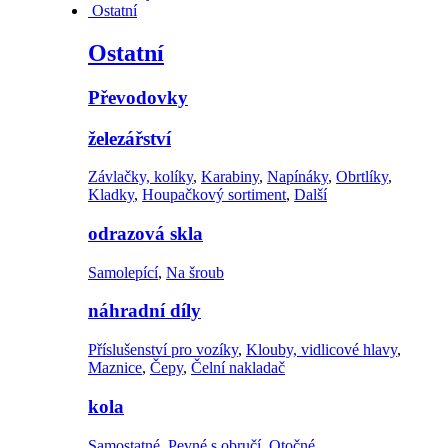
Ostatní
Ostatní
Převodovky
železářství
Závlačky, kolíky
,
Karabiny
,
Napínáky
,
Obrtlíky
,
Kladky
,
Houpačkový sortiment
,
Další
odrazová skla
Samolepící
,
Na šroub
náhradní díly
Příslušenství pro vozíky
,
Klouby, vidlicové hlavy
,
Maznice
,
Čepy
,
Čelní nakladač
kola
Samostatné
,
Pevné s obručí
,
Otočné