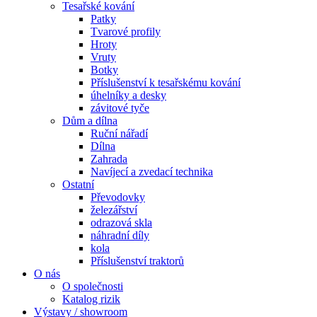
Tesařské kování
Patky
Tvarové profily
Hroty
Vruty
Botky
Příslušenství k tesařskému kování
úhelníky a desky
závitové tyče
Dům a dílna
Ruční nářadí
Dílna
Zahrada
Navíjecí a zvedací technika
Ostatní
Převodovky
železářství
odrazová skla
náhradní díly
kola
Příslušenství traktorů
O nás
O společnosti
Katalog rizik
Výstavy / showroom