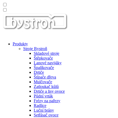
Produkty
Stroje Bystroň
Skladové stroje
Štěpkovače
Lanové navijáky
Špalíkovače
Drtiče
Štípače dřeva
Mulčovače
Zatloukač kůlů
Drtiče a lisy ovoce
Půdní vrták
Frézy na pařezy
Radlice
Luční brány
Setřásač ovoce