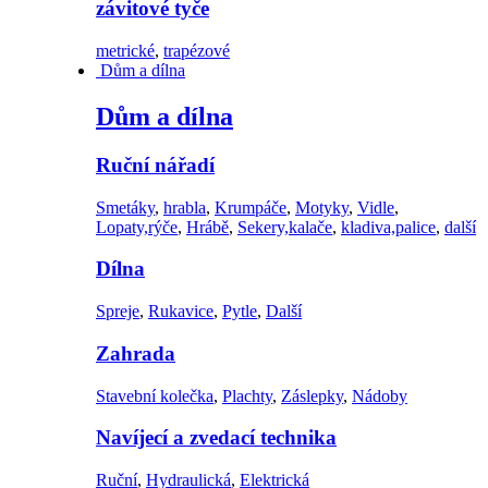
závitové tyče
metrické
,
trapézové
Dům a dílna
Dům a dílna
Ruční nářadí
Smetáky
,
hrabla
,
Krumpáče
,
Motyky
,
Vidle
,
Lopaty,rýče
,
Hrábě
,
Sekery,kalače
,
kladiva,palice
,
další
Dílna
Spreje
,
Rukavice
,
Pytle
,
Další
Zahrada
Stavební kolečka
,
Plachty
,
Záslepky
,
Nádoby
Navíjecí a zvedací technika
Ruční
,
Hydraulická
,
Elektrická