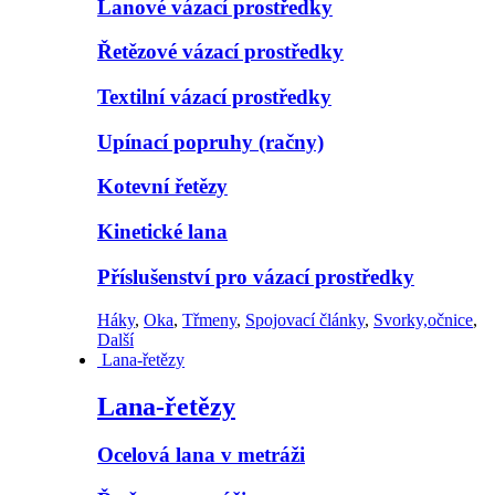
Lanové vázací prostředky
Řetězové vázací prostředky
Textilní vázací prostředky
Upínací popruhy (račny)
Kotevní řetězy
Kinetické lana
Příslušenství pro vázací prostředky
Háky
,
Oka
,
Třmeny
,
Spojovací články
,
Svorky,očnice
,
Další
Lana-řetězy
Lana-řetězy
Ocelová lana v metráži