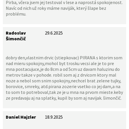
Pirba, včera jsem jej testoval v lese a naprostá spokojenost.
Navíc od nich už roky máme naviják, který šlape bez
problému.
Radoslav
29.6.2025
Šimončič
dobry den,vlastnim drvic (stiepkovac) PIRANA s ktorim som
nad mieru spokojny,mohol byt trosku vecsi ale je to pre
mna postacujuce,je do 8cm a od 5cm uz davam haluzinu do
metrov takze v pohode. robil som aj z drvicom ktory mal
noze a nebol som snim spokojny,nechcel brat zelene tujky,
borovice, smreky, atd.pirana zozerie vsetko co jej dam,a na
to som to potreboval,tak ze je u mna na prvom mieste.keby
ze predavaju aj na splatky, kupil by som aj navijak. šimončič.
Daniel Hajzler
18.9.2025