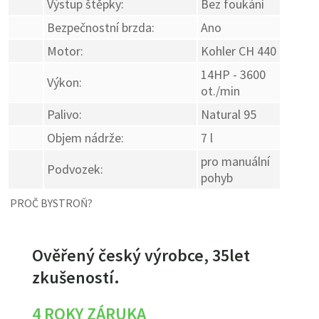
Výstup štěpky:
Bez foukání
Bezpečnostní brzda:
Ano
Motor:
Kohler CH 440
14HP - 3600
Výkon:
ot./min
Palivo:
Natural 95
Objem nádrže:
7 l
pro manuální
Podvozek:
pohyb
PROČ BYSTROŇ?
Ověřený český výrobce, 35let
zkušeností.
4 ROKY ZÁRUKA