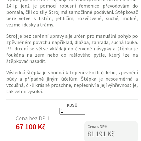
14Hp jenž je pomocí robusní řemenice převodovám do
pomala, čili do síly. Stroj má samočinné podávání.
Štěpkovač
bere větve s listím, jehličím, rozvětvené, suché, mokré,
vezme i desky a trámy.
Stroj je bez terénní úpravy a je určen pro manuální pohyb po
zpěvněném povrchu například, dlažba, zahrada, suchá louka.
Při drcení se větve vkládají do červené násypky a
štěpka
je
foukána na zem nebo do rašlového pytle, který lze na
štěpkovač
nasadit.
Výsledná
štěpka
je vhodná k topení v kotli či krbu, zpevnění
půdy a případně jiným účelům.
Štěpka
je nesouměrná a
vzdušná, či-li krásně proschne, neplesniví a její výhřevnost je,
tak velmi vysoká.
KUSŮ
Cena bez DPH
67 100 Kč
Cena s DPH
81 191 Kč