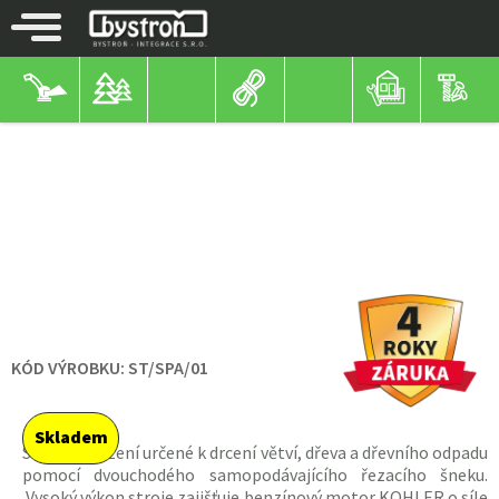
STROJE BYSTROŇ
ŠTĚPKOVAČE
SE SPALOVACÍM MOTOREM
ŠTĚPKOVAČE
PIRANA 14HP
KÓD VÝROBKU:
ST/SPA/01
Skladem
Strojní zařízení určené k drcení větví, dřeva a dřevního odpadu
pomocí dvouchodého samopodávajícího řezacího šneku.
Vysoký výkon stroje zajišťuje benzínový
motor
KOHLER o síle