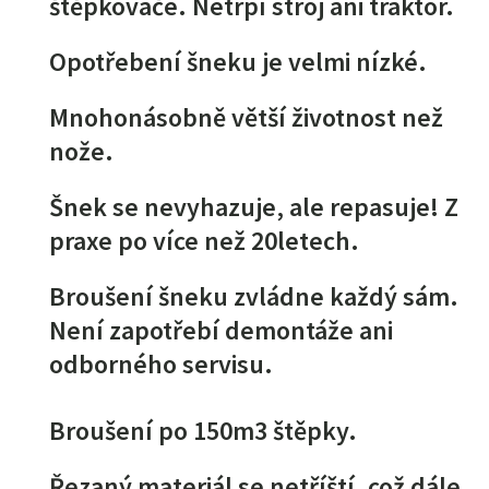
štěpkovače. Netrpí stroj ani traktor.
Opotřebení šneku je velmi nízké.
Mnohonásobně větší životnost než
nože.
Šnek se nevyhazuje, ale repasuje! Z
praxe po více než 20letech.
Broušení šneku zvládne každý sám.
Není zapotřebí demontáže ani
odborného servisu.
Broušení po 150m3 štěpky.
Řezaný materiál se netříští, což dále