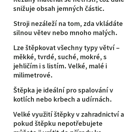
snižuje obsah jemných částic.
Stroji nezáleží na tom, zda vkládáte
silnou větev nebo mnoho malých.
Lze štěpkovat všechny typy větví –
měkké, tvrdé, suché, mokré, s
jehličím i s listím. Velké, malé i
milimetrové.
Štěpka je ideální pro spalování v
kotlích nebo krbech a udírnách.
Velké využití štěpky v zahradnictví a
pokud štěpku nepotřebujete