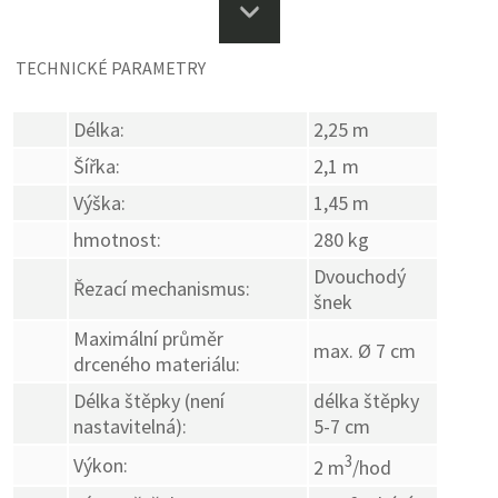
TECHNICKÉ PARAMETRY
Délka:
2,25 m
Šířka:
2,1 m
Výška:
1,45 m
hmotnost:
280 kg
Dvouchodý
Řezací mechanismus:
šnek
Maximální průměr
max. Ø 7 cm
drceného materiálu:
Délka štěpky (není
délka štěpky
nastavitelná):
5-7 cm
3
Výkon:
2 m
/hod