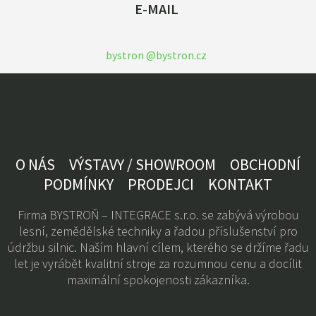
E-MAIL
bystron @bystron.cz
O NÁS
VÝSTAVY / SHOWROOM
OBCHODNÍ
PODMÍNKY
PRODEJCI
KONTAKT
Firma BYSTROŇ – INTEGRACE s.r.o. se zabývá výrobou
lesní, zemědělské techniky a řadou příslušenství pro
údržbu silnic. Naším hlavní cílem, kterého se držíme řadu
let je vyrábět kvalitní stroje za rozumnou cenu a docílit
maximální spokojenosti zákazníka.