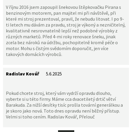
V říjnu 2016 jsem zapoupil šnekovou štěpkovačku Pirana s
benzinovým motorem, pan majitel mi při návštěvě, při
které mi stroj prezentoval, pravil, že nebudu litovat. I po 9-
ti letech mu dávám za pravdu, stroj je výkoný a nezničitelný,
kvalitativně nesrovnatelně lepší než podobné výrobky z
různých marketů. Před 4-mi roky renovace šneku, jinak
zcela bez nároků na údržbu, pochopitelně kromě péče o
motor. Mohu s čistým svědomím doporučit, jen více
takových domácích výrobců.
Radislav Kovář
5.6.2025
Pokud chcete stroj, který vám vydrží opravdu dlouho,
vyberte si u této firmy.
Máme cca dvacetiletý drtič větví
Barakuda. Za nižší desítky tisíc prošla tovární generálkou a
je skoro jako nová. Toto dnes opravdu není běžný přístup.
Velmi si toho cením.
Radislav Kovář, Přelouč