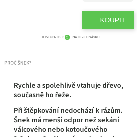
DOSTUPNOST:
NA OBJEDNÁVKU
O
PROČ ŠNEK?
Rychle a spolehlivě vtahuje dřevo,
současně ho řeže.
Při štěpkování nedochází k rázům.
Šnek má menší odpor než sekání
válcového nebo kotoučového