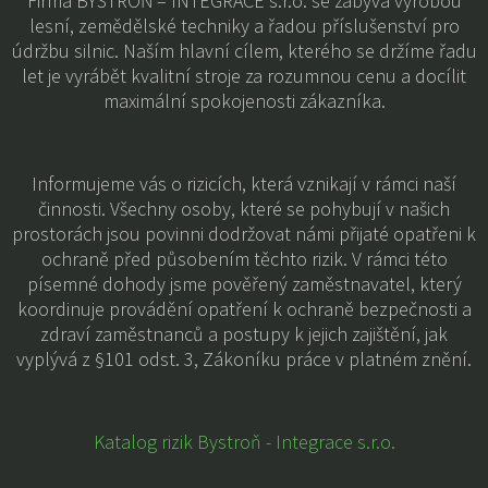
Firma BYSTROŇ – INTEGRACE s.r.o. se zabývá výrobou
lesní, zemědělské techniky a řadou příslušenství pro
údržbu silnic. Naším hlavní cílem, kterého se držíme řadu
let je vyrábět kvalitní stroje za rozumnou cenu a docílit
maximální spokojenosti zákazníka.
Informujeme vás o rizicích, která vznikají v rámci naší
činnosti. Všechny osoby, které se pohybují v našich
prostorách jsou povinni dodržovat námi přijaté opatřeni k
ochraně před působením těchto rizik. V rámci této
písemné dohody jsme pověřený zaměstnavatel, který
koordinuje provádění opatření k ochraně bezpečnosti a
zdraví zaměstnanců a postupy k jejich zajištění, jak
vyplývá z §101 odst. 3, Zákoníku práce v platném znění.
Katalog rizik Bystroň - Integrace s.r.o.