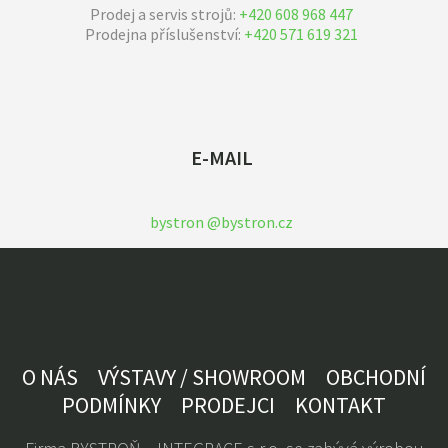
Prodej a servis strojů:
+420 608 968 447
Prodejna příslušenství:
+420 571 619 321
E-MAIL
bystron @bystron.cz
O NÁS
VÝSTAVY / SHOWROOM
OBCHODNÍ
PODMÍNKY
PRODEJCI
KONTAKT