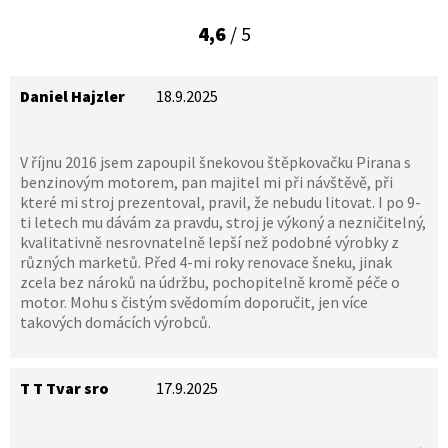
4,6
/ 5
Daniel Hajzler
18.9.2025
V říjnu 2016 jsem zapoupil šnekovou štěpkovačku Pirana s
benzinovým motorem, pan majitel mi při návštěvě, při
které mi stroj prezentoval, pravil, že nebudu litovat. I po 9-
ti letech mu dávám za pravdu, stroj je výkoný a nezničitelný,
kvalitativně nesrovnatelně lepší než podobné výrobky z
různých marketů. Před 4-mi roky renovace šneku, jinak
zcela bez nároků na údržbu, pochopitelně kromě péče o
motor. Mohu s čistým svědomím doporučit, jen více
takových domácích výrobců.
T T Tvar sro
17.9.2025