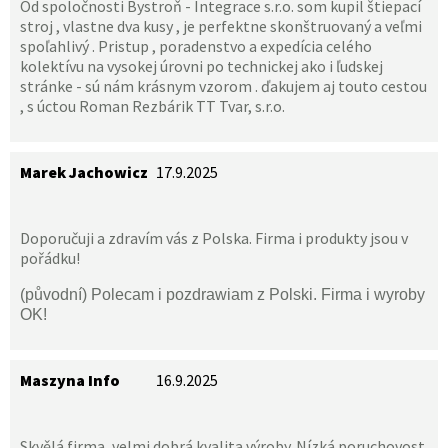
Od spoločnosti Bystroň - Integrace s.r.o. som kupil štiepací
stroj , vlastne dva kusy , je perfektne skonštruovaný a veľmi
spoľahlivý . Pristup , poradenstvo a expedícia celého
kolektívu na vysokej úrovni po technickej ako i ľudskej
stránke - sú nám krásnym vzorom . ďakujem aj touto cestou
, s úctou Roman Rezbárik TT Tvar, s.r.o.
Marek Jachowicz
17.9.2025
Doporučuji a zdravím vás z Polska. Firma i produkty jsou v
pořádku!
(původní) Polecam i pozdrawiam z Polski. Firma i wyroby
OK!
Maszyna Info
16.9.2025
Skvělá firma, velmi dobrá kvalita výroby. Nízká poruchovost.