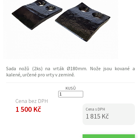
Sada nožů (2ks) na
vrták
Ø180mm. Nože jsou kované a
kalené, určené pro
vrty
v zemině.
KUSŮ
Cena bez DPH
1 500 Kč
Cena s DPH
1 815 Kč