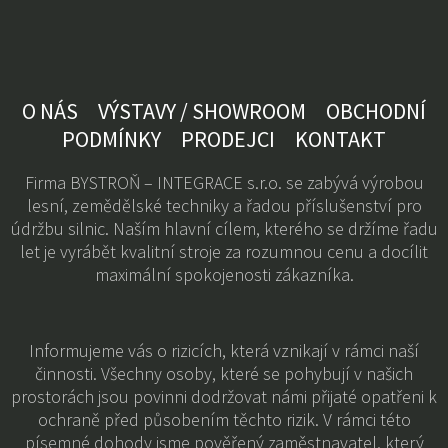
O NÁS
VÝSTAVY / SHOWROOM
OBCHODNÍ
PODMÍNKY
PRODEJCI
KONTAKT
Firma BYSTROŇ – INTEGRACE s.r.o. se zabývá výrobou
lesní, zemědělské techniky a řadou příslušenství pro
údržbu silnic. Naším hlavní cílem, kterého se držíme řadu
let je vyrábět kvalitní stroje za rozumnou cenu a docílit
maximální spokojenosti zákazníka.
Informujeme vás o rizicích, která vznikají v rámci naší
činnosti. Všechny osoby, které se pohybují v našich
prostorách jsou povinni dodržovat námi přijaté opatřeni k
ochraně před působením těchto rizik. V rámci této
písemné dohody jsme pověřený zaměstnavatel, který