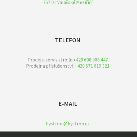
757 01 Valašské Meziříčí
TELEFON
Prodej a servis strojů:
+420 608 968 447
Prodejna příslušenství:
+420 571 619 321
E-MAIL
bystron @bystron.cz