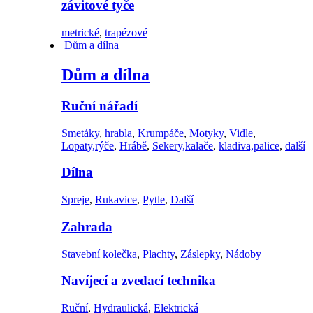
závitové tyče
metrické
,
trapézové
Dům a dílna
Dům a dílna
Ruční nářadí
Smetáky
,
hrabla
,
Krumpáče
,
Motyky
,
Vidle
,
Lopaty,rýče
,
Hrábě
,
Sekery,kalače
,
kladiva,palice
,
další
Dílna
Spreje
,
Rukavice
,
Pytle
,
Další
Zahrada
Stavební kolečka
,
Plachty
,
Záslepky
,
Nádoby
Navíjecí a zvedací technika
Ruční
,
Hydraulická
,
Elektrická