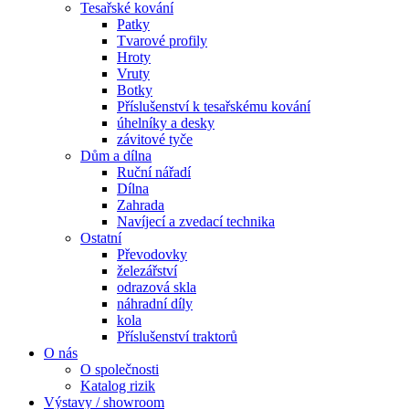
Tesařské kování
Patky
Tvarové profily
Hroty
Vruty
Botky
Příslušenství k tesařskému kování
úhelníky a desky
závitové tyče
Dům a dílna
Ruční nářadí
Dílna
Zahrada
Navíjecí a zvedací technika
Ostatní
Převodovky
železářství
odrazová skla
náhradní díly
kola
Příslušenství traktorů
O nás
O společnosti
Katalog rizik
Výstavy / showroom