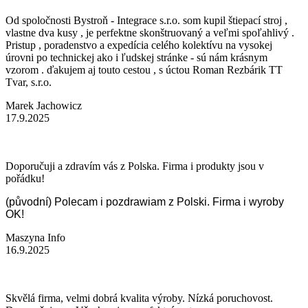
Od spoločnosti Bystroň - Integrace s.r.o. som kupil štiepací stroj ,
vlastne dva kusy , je perfektne skonštruovaný a veľmi spoľahlivý .
Pristup , poradenstvo a expedícia celého kolektívu na vysokej
úrovni po technickej ako i ľudskej stránke - sú nám krásnym
vzorom . ďakujem aj touto cestou , s úctou Roman Rezbárik TT
Tvar, s.r.o.
Marek Jachowicz
17.9.2025
Doporučuji a zdravím vás z Polska. Firma i produkty jsou v
pořádku!
(původní) Polecam i pozdrawiam z Polski. Firma i wyroby
OK!
Maszyna Info
16.9.2025
Skvělá firma, velmi dobrá kvalita výroby. Nízká poruchovost.