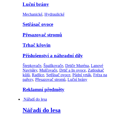
Luční brány
Mechanické
,
Hydraulické
Setřásač ovoce
Přesazovač stromů
Trhač křovin
Příslušenství a náhradní díly
Štepkovače
,
Špalíkovače
,
Drtiče Muréna
,
Lanové
Navijáky
,
Mulčovače
,
Drtič a lis ovoce
,
Zatloukač
kůlů
,
Radlice
,
Setřásač ovoce
,
Půdní vrták
,
Fréza na
pařezy
,
Přesazovač stromů
,
Luční brány
Reklamní předměty
Nářadí do lesa
Nářadí do lesa