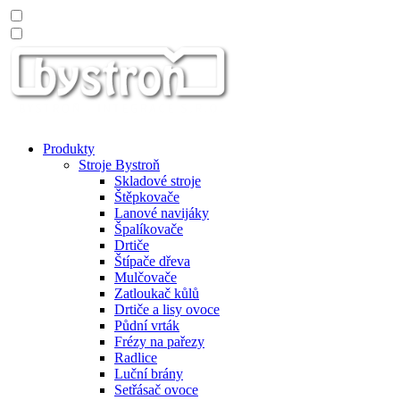
Produkty
Stroje Bystroň
Skladové stroje
Štěpkovače
Lanové navijáky
Špalíkovače
Drtiče
Štípače dřeva
Mulčovače
Zatloukač kůlů
Drtiče a lisy ovoce
Půdní vrták
Frézy na pařezy
Radlice
Luční brány
Setřásač ovoce