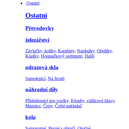
Ostatní
Ostatní
Převodovky
železářství
Závlačky, kolíky
,
Karabiny
,
Napínáky
,
Obrtlíky
,
Kladky
,
Houpačkový sortiment
,
Další
odrazová skla
Samolepící
,
Na šroub
náhradní díly
Příslušenství pro vozíky
,
Klouby, vidlicové hlavy
,
Maznice
,
Čepy
,
Čelní nakladač
kola
Samostatné
,
Pevné s obručí
,
Otočné