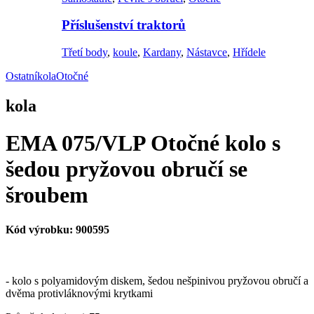
Příslušenství traktorů
Třetí body
,
koule
,
Kardany
,
Nástavce
,
Hřídele
Ostatní
kola
Otočné
kola
EMA 075/VLP Otočné kolo s
šedou pryžovou obručí se
šroubem
Kód výrobku:
900595
- kolo s polyamidovým diskem, šedou nešpinivou pryžovou obručí a
dvěma protivláknovými krytkami