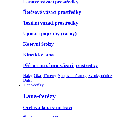
Lanové vázací prostředky
Řetězové vázací prostředky
Textilní vázací prostředky
Upínací popruhy (račny)
Kotevní řetězy
Kinetické lana
Příslušenství pro vázací prostředky
Háky
,
Oka
,
Třmeny
,
Spojovací články
,
Svorky,očnice
,
Další
Lana-řetězy
Lana-řetězy
Ocelová lana v metráži