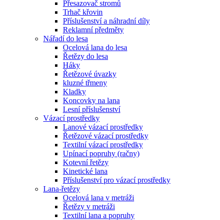
Přesazovač stromů
Trhač křovin
Příslušenství a náhradní díly
Reklamní předměty
Nářadí do lesa
Ocelová lana do lesa
Řetězy do lesa
Háky
Řetězové úvazky
kluzné třmeny
Kladky
Koncovky na lana
Lesní příslušenství
Vázací prostředky
Lanové vázací prostředky
Řetězové vázací prostředky
Textilní vázací prostředky
Upínací popruhy (račny)
Kotevní řetězy
Kinetické lana
Příslušenství pro vázací prostředky
Lana-řetězy
Ocelová lana v metráži
Řetězy v metráži
Textilní lana a popruhy