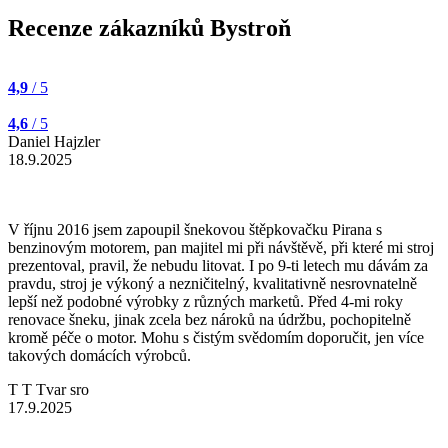
Recenze zákazníků Bystroň
4,9
/ 5
4,6
/ 5
Daniel Hajzler
18.9.2025
V říjnu 2016 jsem zapoupil šnekovou štěpkovačku Pirana s
benzinovým motorem, pan majitel mi při návštěvě, při které mi stroj
prezentoval, pravil, že nebudu litovat. I po 9-ti letech mu dávám za
pravdu, stroj je výkoný a nezničitelný, kvalitativně nesrovnatelně
lepší než podobné výrobky z různých marketů. Před 4-mi roky
renovace šneku, jinak zcela bez nároků na údržbu, pochopitelně
kromě péče o motor. Mohu s čistým svědomím doporučit, jen více
takových domácích výrobců.
T T Tvar sro
17.9.2025