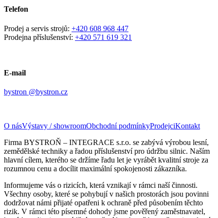
Telefon
Prodej a servis strojů:
+420 608 968 447
Prodejna příslušenství:
+420 571 619 321
E-mail
bystron @bystron.cz
O nás
Výstavy / showroom
Obchodní podmínky
Prodejci
Kontakt
Firma BYSTROŇ – INTEGRACE s.r.o. se zabývá výrobou lesní,
zemědělské techniky a řadou příslušenství pro údržbu silnic. Naším
hlavní cílem, kterého se držíme řadu let je vyrábět kvalitní stroje za
rozumnou cenu a docílit maximální spokojenosti zákazníka.
Informujeme vás o rizicích, která vznikají v rámci naší činnosti.
Všechny osoby, které se pohybují v našich prostorách jsou povinni
dodržovat námi přijaté opatřeni k ochraně před působením těchto
rizik. V rámci této písemné dohody jsme pověřený zaměstnavatel,