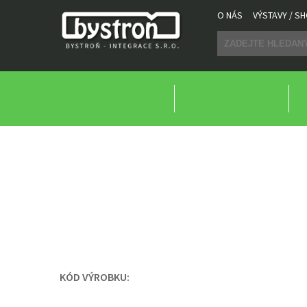
O NÁS
VÝSTAVY / 
NÁŘADÍ DO LESA
HÁKY
HÁKY
HÁK KLUZNÝ S VIDLI
KÓD VÝROBKU: