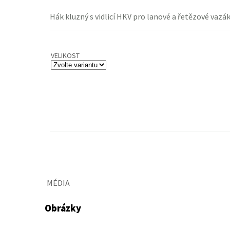
Hák kluzný s vidlicí HKV pro lanové a řetězové vazák
VELIKOST
MÉDIA
Obrázky