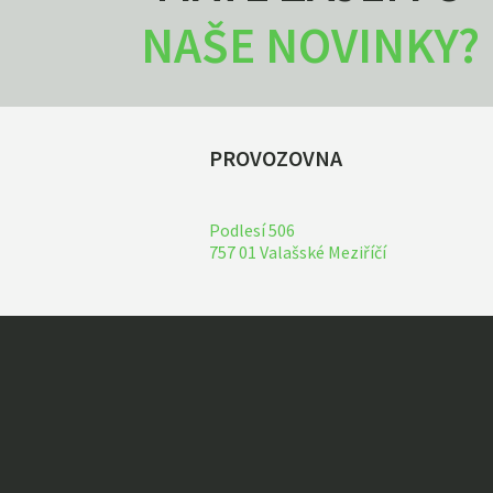
NAŠE NOVINKY?
PROVOZOVNA
Podlesí 506
757 01 Valašské Meziříčí