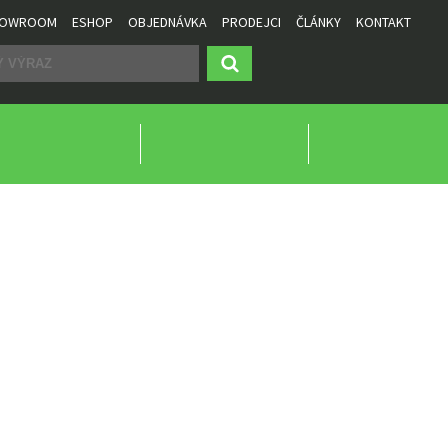
SHOWROOM
ESHOP
OBJEDNÁVKA
PRODEJCI
ČLÁNKY
KONTAKT
CÍ HKV