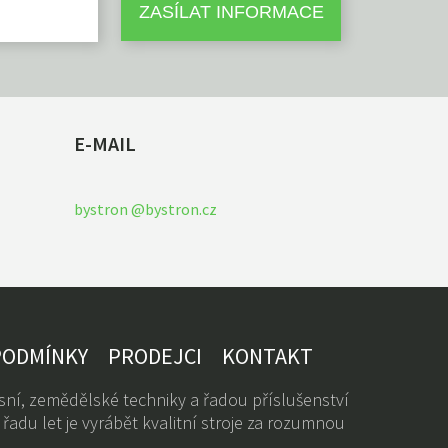
E-MAIL
bystron @bystron.cz
PODMÍNKY
PRODEJCI
KONTAKT
ní, zemědělské techniky a řadou příslušenství
řadu let je vyrábět kvalitní stroje za rozumnou