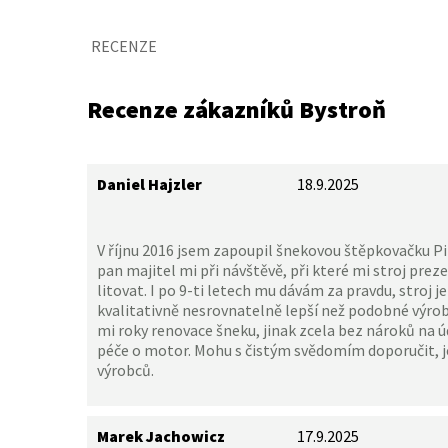
RECENZE
Recenze zákazníků Bystroň
Daniel Hajzler
18.9.2025
V říjnu 2016 jsem zapoupil šnekovou štěpkovačku 
pan majitel mi při návštěvě, při které mi stroj prez
litovat. I po 9-ti letech mu dávám za pravdu, stroj j
kvalitativně nesrovnatelně lepší než podobné výro
mi roky renovace šneku, jinak zcela bez nároků na
péče o motor. Mohu s čistým svědomím doporučit, j
výrobců.
Marek Jachowicz
17.9.2025