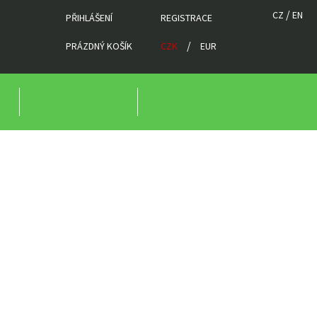
/
CZ
EN
PŘIHLÁŠENÍ
REGISTRACE
/
PRÁZDNÝ KOŠÍK
CZK
EUR