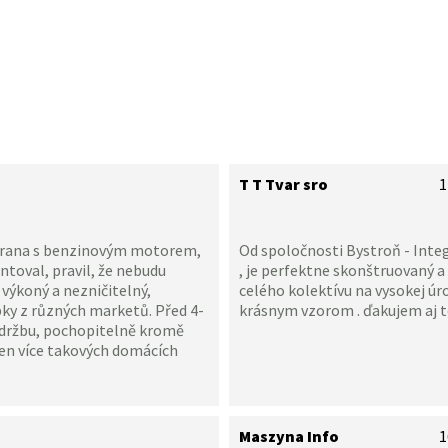
T T Tvar sro
1
Pirana s benzinovým motorem,
Od spoločnosti Bystroň - Integr
entoval, pravil, že nebudu
, je perfektne skonštruovaný a 
e výkoný a nezničitelný,
celého kolektívu na vysokej úro
bky z různých marketů. Před 4-
krásnym vzorom . ďakujem aj to
 údržbu, pochopitelně kromě
en více takových domácích
Maszyna Info
1