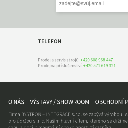
TELEFON
Prodej a servis strojů:
+420 608 968 447
Prodejna příslušenství:
+420 571 619 321
O NÁS
VÝSTAVY / SHOWROOM
OBCHODNÍ 
Firma BYSTROŇ – INTEGRACE s.r.o. se zabývá výrobou les
pro údržbu silnic. Naším hlavní cílem, kterého se držíme 
cenu a docílit maximální spokojenosti zákazníka.