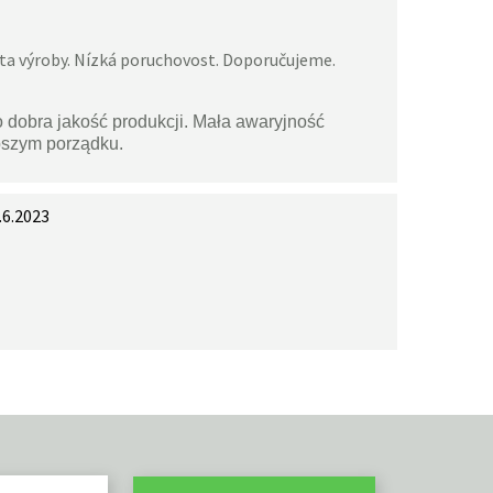
ita výroby. Nízká poruchovost. Doporučujeme.
o dobra jakość produkcji. Mała awaryjność
pszym porządku.
.6.2023