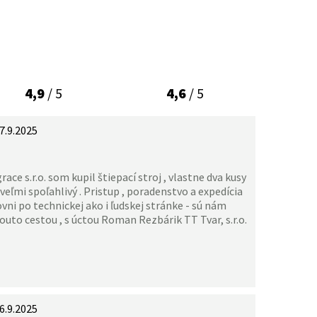
4,9
/ 5
4,6
/ 5
7.9.2025
ace s.r.o. som kupil štiepací stroj , vlastne dva kusy
veľmi spoľahlivý . Pristup , poradenstvo a expedícia
vni po technickej ako i ľudskej stránke - sú nám
uto cestou , s úctou Roman Rezbárik TT Tvar, s.r.o.
6.9.2025