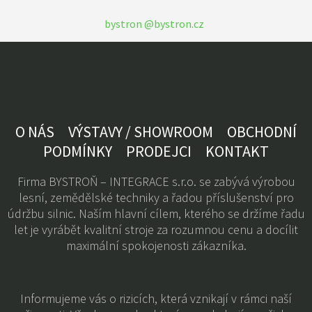
bystron @bystron.cz
O NÁS
VÝSTAVY / SHOWROOM
OBCHODNÍ
PODMÍNKY
PRODEJCI
KONTAKT
Firma BYSTROŇ – INTEGRACE s.r.o. se zabývá výrobou
lesní, zemědělské techniky a řadou příslušenství pro
údržbu silnic. Naším hlavní cílem, kterého se držíme řadu
let je vyrábět kvalitní stroje za rozumnou cenu a docílit
maximální spokojenosti zákazníka.
Informujeme vás o rizicích, která vznikají v rámci naší