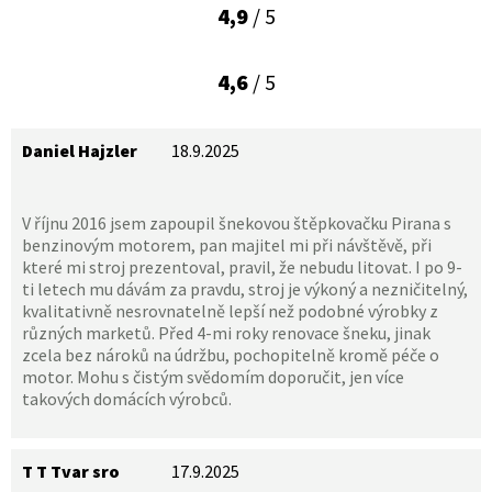
4,9
/ 5
4,6
/ 5
Daniel Hajzler
18.9.2025
V říjnu 2016 jsem zapoupil šnekovou štěpkovačku Pirana s
benzinovým motorem, pan majitel mi při návštěvě, při
které mi stroj prezentoval, pravil, že nebudu litovat. I po 9-
ti letech mu dávám za pravdu, stroj je výkoný a nezničitelný,
kvalitativně nesrovnatelně lepší než podobné výrobky z
různých marketů. Před 4-mi roky renovace šneku, jinak
zcela bez nároků na údržbu, pochopitelně kromě péče o
motor. Mohu s čistým svědomím doporučit, jen více
takových domácích výrobců.
T T Tvar sro
17.9.2025