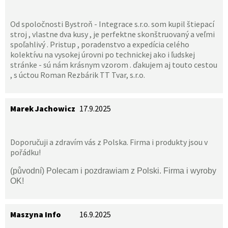
Od spoločnosti Bystroň - Integrace s.r.o. som kupil štiepací
stroj , vlastne dva kusy , je perfektne skonštruovaný a veľmi
spoľahlivý . Pristup , poradenstvo a expedícia celého
kolektívu na vysokej úrovni po technickej ako i ľudskej
stránke - sú nám krásnym vzorom . ďakujem aj touto cestou
, s úctou Roman Rezbárik TT Tvar, s.r.o.
Marek Jachowicz
17.9.2025
Doporučuji a zdravím vás z Polska. Firma i produkty jsou v
pořádku!
(původní) Polecam i pozdrawiam z Polski. Firma i wyroby
OK!
Maszyna Info
16.9.2025