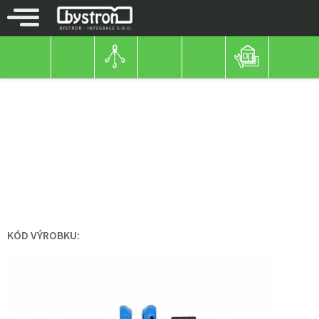
NÁŘADÍ DO LESA
HÁKY
HÁKY
C- HÁK S ČEPEM G10
KÓD VÝROBKU: