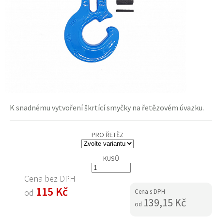
K snadnému vytvoření škrtící smyčky na řetězovém úvazku.
PRO ŘETĚZ
KUSŮ
Cena bez DPH
115 Kč
od
Cena s DPH
139,15 Kč
od