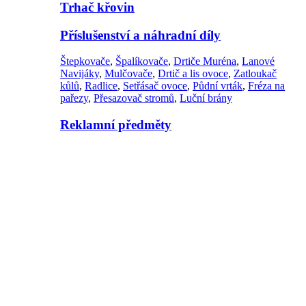
Trhač křovin
Příslušenství a náhradní díly
Štepkovače
,
Špalíkovače
,
Drtiče Muréna
,
Lanové
Navijáky
,
Mulčovače
,
Drtič a lis ovoce
,
Zatloukač
kůlů
,
Radlice
,
Setřásač ovoce
,
Půdní vrták
,
Fréza na
pařezy
,
Přesazovač stromů
,
Luční brány
Reklamní předměty