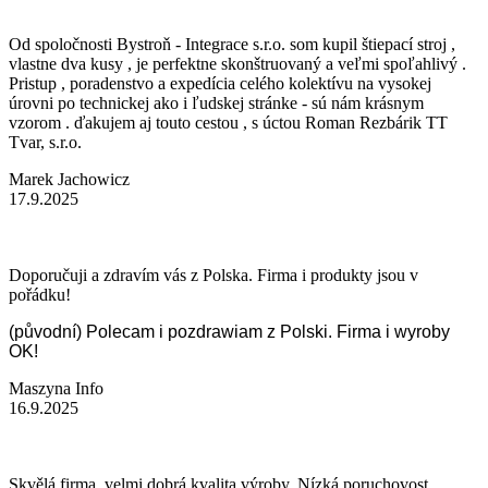
Od spoločnosti Bystroň - Integrace s.r.o. som kupil štiepací stroj ,
vlastne dva kusy , je perfektne skonštruovaný a veľmi spoľahlivý .
Pristup , poradenstvo a expedícia celého kolektívu na vysokej
úrovni po technickej ako i ľudskej stránke - sú nám krásnym
vzorom . ďakujem aj touto cestou , s úctou Roman Rezbárik TT
Tvar, s.r.o.
Marek Jachowicz
17.9.2025
Doporučuji a zdravím vás z Polska. Firma i produkty jsou v
pořádku!
(původní) Polecam i pozdrawiam z Polski. Firma i wyroby
OK!
Maszyna Info
16.9.2025
Skvělá firma, velmi dobrá kvalita výroby. Nízká poruchovost.