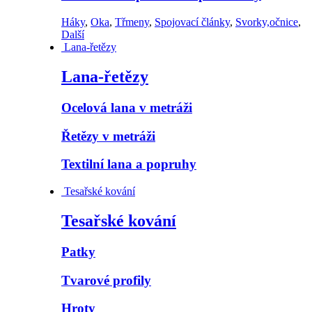
Háky
,
Oka
,
Třmeny
,
Spojovací články
,
Svorky,očnice
,
Další
Lana-řetězy
Lana-řetězy
Ocelová lana v metráži
Řetězy v metráži
Textilní lana a popruhy
Tesařské kování
Tesařské kování
Patky
Tvarové profily
Hroty