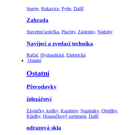
Spreje
,
Rukavice
,
Pytle
,
Další
Zahrada
Stavební kolečka
,
Plachty
,
Záslepky
,
Nádoby
Navíjecí a zvedací technika
Ruční
,
Hydraulická
,
Elektrická
Ostatní
Ostatní
Převodovky
železářství
Závlačky, kolíky
,
Karabiny
,
Napínáky
,
Obrtlíky
,
Kladky
,
Houpačkový sortiment
,
Další
odrazová skla