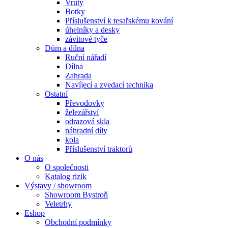
Vruty
Botky
Příslušenství k tesařskému kování
úhelníky a desky
závitové tyče
Dům a dílna
Ruční nářadí
Dílna
Zahrada
Navíjecí a zvedací technika
Ostatní
Převodovky
železářství
odrazová skla
náhradní díly
kola
Příslušenství traktorů
O nás
O společnosti
Katalog rizik
Výstavy / showroom
Showroom Bystroň
Veletrhy
Eshop
Obchodní podmínky