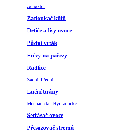
za traktor
Zatloukač kůlů
Drtiče a lisy ovoce
Půdní vrták
Frézy na pařezy
Radlice
Zadní
,
Přední
Luční brány
Mechanické
,
Hydraulické
Setřásač ovoce
Přesazovač stromů