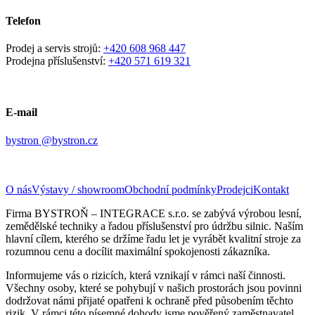
Telefon
Prodej a servis strojů:
+420 608 968 447
Prodejna příslušenství:
+420 571 619 321
E-mail
bystron @bystron.cz
O nás
Výstavy / showroom
Obchodní podmínky
Prodejci
Kontakt
Firma BYSTROŇ – INTEGRACE s.r.o. se zabývá výrobou lesní,
zemědělské techniky a řadou příslušenství pro údržbu silnic. Naším
hlavní cílem, kterého se držíme řadu let je vyrábět kvalitní stroje za
rozumnou cenu a docílit maximální spokojenosti zákazníka.
Informujeme vás o rizicích, která vznikají v rámci naší činnosti.
Všechny osoby, které se pohybují v našich prostorách jsou povinni
dodržovat námi přijaté opatřeni k ochraně před působením těchto
rizik. V rámci této písemné dohody jsme pověřený zaměstnavatel,