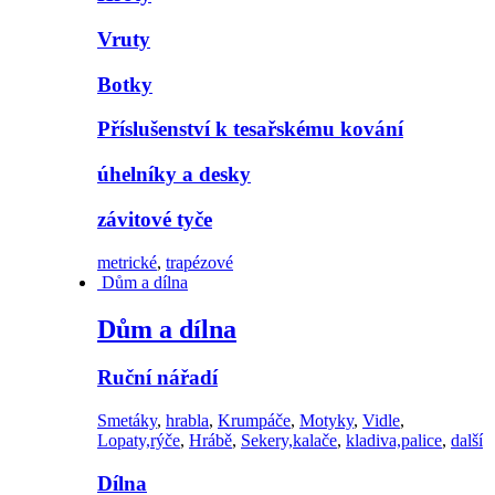
Vruty
Botky
Příslušenství k tesařskému kování
úhelníky a desky
závitové tyče
metrické
,
trapézové
Dům a dílna
Dům a dílna
Ruční nářadí
Smetáky
,
hrabla
,
Krumpáče
,
Motyky
,
Vidle
,
Lopaty,rýče
,
Hrábě
,
Sekery,kalače
,
kladiva,palice
,
další
Dílna