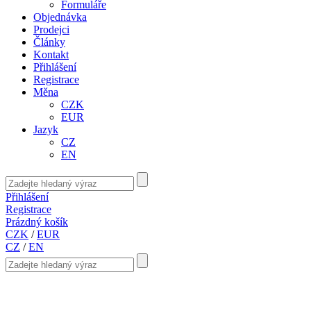
Formuláře
Objednávka
Prodejci
Články
Kontakt
Přihlášení
Registrace
Měna
CZK
EUR
Jazyk
CZ
EN
Přihlášení
Registrace
Prázdný košík
CZK
/
EUR
CZ
/
EN