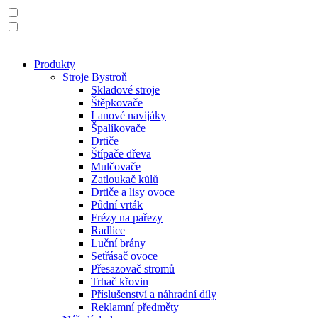
Produkty
Stroje Bystroň
Skladové stroje
Štěpkovače
Lanové navijáky
Špalíkovače
Drtiče
Štípače dřeva
Mulčovače
Zatloukač kůlů
Drtiče a lisy ovoce
Půdní vrták
Frézy na pařezy
Radlice
Luční brány
Setřásač ovoce
Přesazovač stromů
Trhač křovin
Příslušenství a náhradní díly
Reklamní předměty