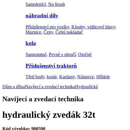
Samolepící
,
Na šroub
náhradní díly
Příslušenství pro vozíky
,
Klouby, vidlicové hlavy
,
Maznice
,
Čepy
,
Čelní nakladač
kola
Samostatné
,
Pevné s obručí
,
Otočné
Příslušenství traktorů
Třetí body
,
koule
,
Kardany
,
Nástavce
,
Hřídele
Dům a dílna
Navíjecí a zvedací technika
Hydraulická
Navíjecí a zvedací technika
hydraulický zvedák 32t
Kód výrobku:
900590