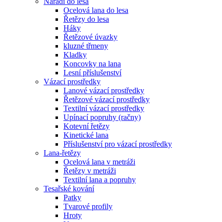
Nářadí do lesa
Ocelová lana do lesa
Řetězy do lesa
Háky
Řetězové úvazky
kluzné třmeny
Kladky
Koncovky na lana
Lesní příslušenství
Vázací prostředky
Lanové vázací prostředky
Řetězové vázací prostředky
Textilní vázací prostředky
Upínací popruhy (račny)
Kotevní řetězy
Kinetické lana
Příslušenství pro vázací prostředky
Lana-řetězy
Ocelová lana v metráži
Řetězy v metráži
Textilní lana a popruhy
Tesařské kování
Patky
Tvarové profily
Hroty