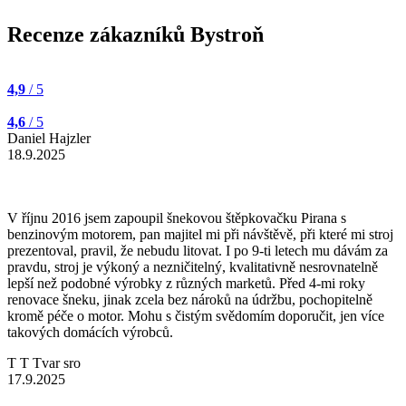
Recenze zákazníků Bystroň
4,9
/ 5
4,6
/ 5
Daniel Hajzler
18.9.2025
V říjnu 2016 jsem zapoupil šnekovou štěpkovačku Pirana s
benzinovým motorem, pan majitel mi při návštěvě, při které mi stroj
prezentoval, pravil, že nebudu litovat. I po 9-ti letech mu dávám za
pravdu, stroj je výkoný a nezničitelný, kvalitativně nesrovnatelně
lepší než podobné výrobky z různých marketů. Před 4-mi roky
renovace šneku, jinak zcela bez nároků na údržbu, pochopitelně
kromě péče o motor. Mohu s čistým svědomím doporučit, jen více
takových domácích výrobců.
T T Tvar sro
17.9.2025