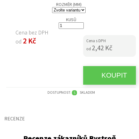
ROZMĚR (MM)
KUSŮ
Cena bez DPH
2 Kč
od
Cena s DPH
2,42 Kč
od
DOSTUPNOST:
SKLADEM
S
RECENZE
Recenze zákazníků Bystroň