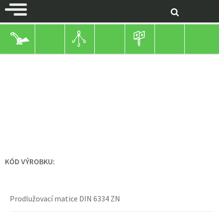
TESAŘSKÉ KOVÁNÍ
ZÁVITOVÉ TYČE
METRICKÉ
ZÁVITOVÉ TYČE
PRODLUŽOVACÍ MATICE DIN
6334 ZN
KÓD VÝROBKU:
Prodlužovací matice DIN 6334 ZN