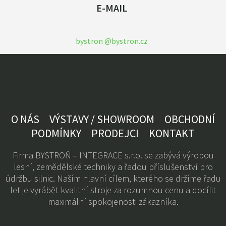
E-MAIL
bystron @bystron.cz
O NÁS
VÝSTAVY / SHOWROOM
OBCHODNÍ
PODMÍNKY
PRODEJCI
KONTAKT
Firma BYSTROŇ – INTEGRACE s.r.o. se zabývá výrobou
lesní, zemědělské techniky a řadou příslušenství pro
údržbu silnic. Naším hlavní cílem, kterého se držíme řadu
let je vyrábět kvalitní stroje za rozumnou cenu a docílit
maximální spokojenosti zákazníka.