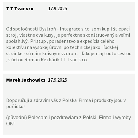
T T Tvar sro
17.9.2025
Od spoločnosti Bystroň - Integrace s.r.o. som kupil štiepací
stroj , vlastne dva kusy , je perfektne skonštruovaný a veľmi
spoľahlivý . Pristup , poradenstvo a expedícia celého
kolektívu na vysokej úrovni po technickej ako i ľudskej
stránke - sú nám krásnym vzorom . ďakujem aj touto cestou
, s úctou Roman Rezbárik TT Tvar, s.r.o.
Marek Jachowicz
17.9.2025
Doporučuji a zdravím vás z Polska. Firma i produkty jsou v
pořádku!
(původní) Polecam i pozdrawiam z Polski. Firma i wyroby
OK!