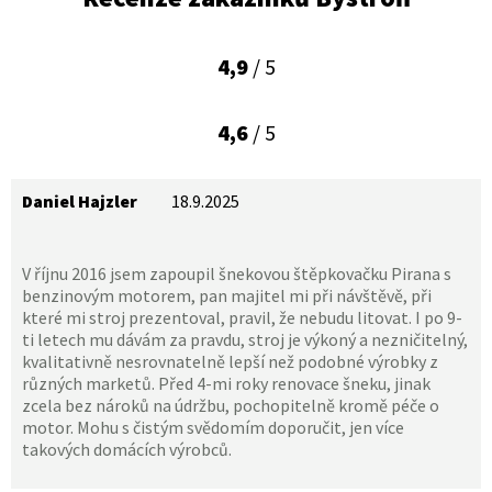
4,9
/ 5
4,6
/ 5
Daniel Hajzler
18.9.2025
V říjnu 2016 jsem zapoupil šnekovou štěpkovačku Pirana s
benzinovým motorem, pan majitel mi při návštěvě, při
které mi stroj prezentoval, pravil, že nebudu litovat. I po 9-
ti letech mu dávám za pravdu, stroj je výkoný a nezničitelný,
kvalitativně nesrovnatelně lepší než podobné výrobky z
různých marketů. Před 4-mi roky renovace šneku, jinak
zcela bez nároků na údržbu, pochopitelně kromě péče o
motor. Mohu s čistým svědomím doporučit, jen více
takových domácích výrobců.