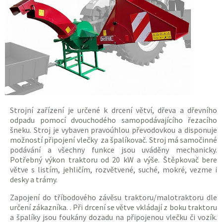
Strojní zařízení je určené k drcení větví, dřeva a dřevního
odpadu pomocí dvouchodého samopodávajícího řezacího
šneku. Stroj je vybaven pravoúhlou převodovkou a disponuje
možností připojení vlečky za
špalíkovač
. Stroj má samočinné
podávání a všechny funkce jsou uváděny mechanicky.
Potřebný výkon
traktoru
od 20 kW a výše. Štěpkovač bere
větve s listím, jehličím, rozvětvené, suché, mokré, vezme i
desky a trámy.
Zapojení do tříbodového závěsu
traktoru
/malo
traktoru
dle
určení zákazníka. . Při drcení se větve vkládají z boku
traktoru
a
špalíky
jsou foukány dozadu na připojenou vlečku či vozík.