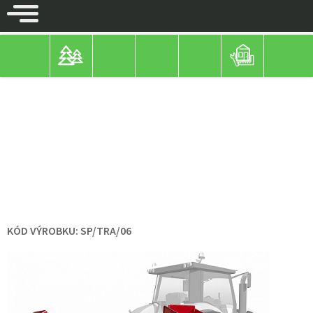
STROJE BYSTROŇ
ŠPALÍKOVAČE
ZA TRAKTOR / MALOTRAKTOR
ŠPALÍKOVAČE
PIRBA LONGA S PŘIPOJENÍM
VLEČKY
KÓD VÝROBKU:
SP/TRA/06