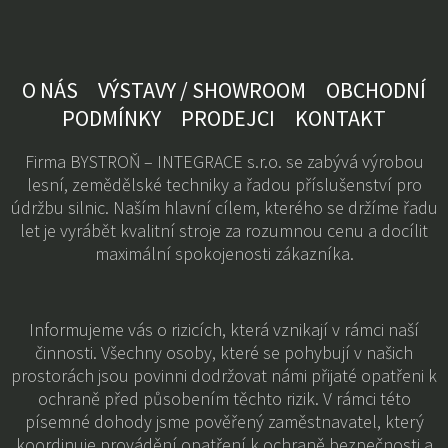
O NÁS
VÝSTAVY / SHOWROOM
OBCHODNÍ
PODMÍNKY
PRODEJCI
KONTAKT
Firma BYSTROŇ – INTEGRACE s.r.o. se zabývá výrobou
lesní, zemědělské techniky a řadou příslušenství pro
údržbu silnic. Naším hlavní cílem, kterého se držíme řadu
let je vyrábět kvalitní stroje za rozumnou cenu a docílit
maximální spokojenosti zákazníka.
Informujeme vás o rizicích, která vznikají v rámci naší
činnosti. Všechny osoby, které se pohybují v našich
prostorách jsou povinni dodržovat námi přijaté opatřeni k
ochraně před působením těchto rizik. V rámci této
písemné dohody jsme pověřený zaměstnavatel, který
koordinuje provádění opatření k ochraně bezpečnosti a