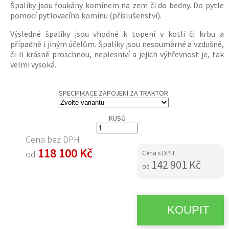
Špalíky
jsou foukány komínem na zem či do bedny. Do pytle
pomocí pytlovacího komínu (příslušenství).
Výsledné
špalíky
jsou vhodné k topení v kotli či krbu a
případně i jiným účelům.
Špalíky
jsou nesouměrné a vzdušné,
či-li krásně proschnou, neplesniví a jejich výhřevnost je, tak
velmi vysoká.
SPECIFIKACE ZAPOJENÍ ZA TRAKTOR
KUSŮ
Cena bez DPH
118 100 Kč
od
Cena s DPH
142 901 Kč
od