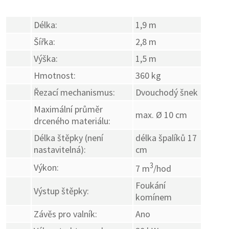
Délka:
1,9 m
Šířka:
2,8 m
Výška:
1,5 m
Hmotnost:
360 kg
Řezací mechanismus:
Dvouchodý šnek
Maximální průměr
max. Ø 10 cm
drceného materiálu:
Délka štěpky (není
délka špalíků 17
nastavitelná):
cm
3
Výkon:
7 m
/hod
Foukání
Výstup štěpky:
komínem
Závěs pro valník:
Ano