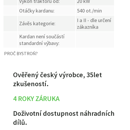
Výkon traktoru od:
20 kW
Otáčky kardanu:
540 ot./min
I a II - dle určení
Závěs kategorie:
zákazníka
Kardan není součástí
standardní výbavy:
PROČ BYSTROŇ?
Ověřený český výrobce, 35let
zkušeností.
4 ROKY ZÁRUKA
Doživotní dostupnost náhradních
dílů.