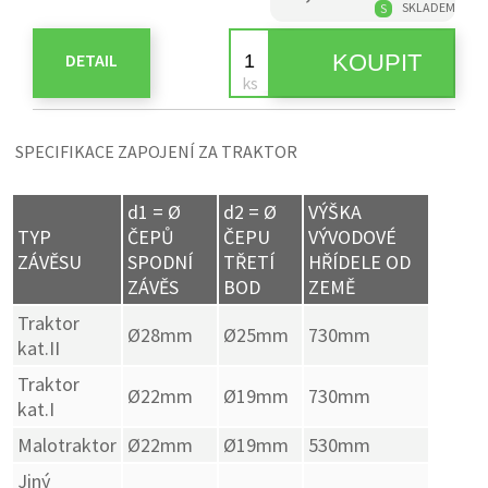
SKLADEM
S
DETAIL
SPECIFIKACE ZAPOJENÍ ZA TRAKTOR
d1 = Ø
d2 = Ø
VÝŠKA
TYP
ČEPŮ
ČEPU
VÝVODOVÉ
ZÁVĚSU
SPODNÍ
TŘETÍ
HŘÍDELE OD
ZÁVĚS
BOD
ZEMĚ
Traktor
Ø28mm
Ø25mm
730mm
kat.II
Traktor
Ø22mm
Ø19mm
730mm
kat.I
Malotraktor
Ø22mm
Ø19mm
530mm
Jiný