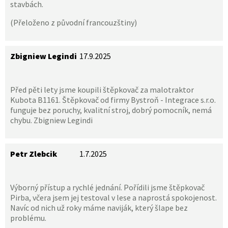
stavbách.
(Přeloženo z původní francouzštiny)
Zbigniew Legindi
17.9.2025
Před pěti lety jsme koupili štěpkovač za malotraktor
Kubota B1161. Štěpkovač od firmy Bystroň - Integrace s.r.o.
funguje bez poruchy, kvalitní stroj, dobrý pomocník, nemá
chybu. Zbigniew Legindi
Petr Zlebcik
1.7.2025
Výborný přístup a rychlé jednání. Pořídili jsme štěpkovač
Pirba, včera jsem jej testoval v lese a naprostá spokojenost.
Navíc od nich už roky máme naviják, který šlape bez
problému.