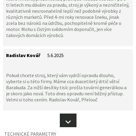
ti letech mu dávám za pravdu, stroj je výkoný a nezničitelný,
kvalitativně nesrovnatelně lepší než podobné výrobky z
různých marketů. Před 4-mi roky renovace šneku, jinak
zcela bez nároků na údržbu, pochopitelně kromě péče o
motor. Mohu s čistým svědomím doporučit, jen více
takových domácích výrobců.
Radislav Kovář
5.6.2025
Pokud chcete stroj, který vám vydrží opravdu dlouho,
vyberte si u této firmy.
Máme cca dvacetiletý drtič větví
Barakuda. Za nižší desítky tisíc prošla tovární generálkou a
je skoro jako nová. Toto dnes opravdu není běžný přístup.
Velmi si toho cením.
Radislav Kovář, Přelouč
TECHNICKÉ PARAMETRY