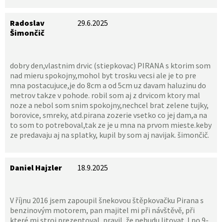
Radoslav
29.6.2025
Šimončič
dobry den,vlastnim drvic (stiepkovac) PIRANA s ktorim som
nad mieru spokojny,mohol byt trosku vecsi ale je to pre
mna postacujuce,je do 8cm a od 5cm uz davam haluzinu do
metrov takze v pohode. robil som aj z drvicom ktory mal
noze a nebol som snim spokojny,nechcel brat zelene tujky,
borovice, smreky, atd.pirana zozerie vsetko co jej dam,a na
to som to potreboval,tak ze je u mna na prvom mieste.keby
ze predavaju aj na splatky, kupil by som aj navijak. šimončič.
Daniel Hajzler
18.9.2025
V říjnu 2016 jsem zapoupil šnekovou štěpkovačku Pirana s
benzinovým motorem, pan majitel mi při návštěvě, při
které mi stroj prezentoval, pravil, že nebudu litovat. I po 9-