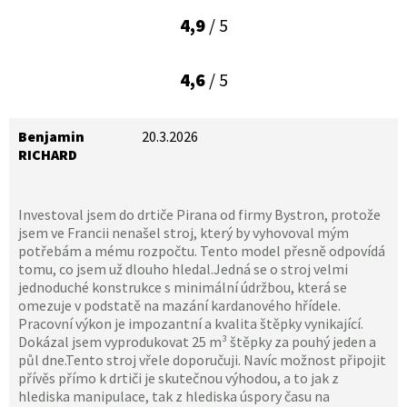
4,9
/ 5
4,6
/ 5
Benjamin
20.3.2026
RICHARD
Investoval jsem do drtiče Pirana od firmy Bystron, protože
jsem ve Francii nenašel stroj, který by vyhovoval mým
potřebám a mému rozpočtu. Tento model přesně odpovídá
tomu, co jsem už dlouho hledal.Jedná se o stroj velmi
jednoduché konstrukce s minimální údržbou, která se
omezuje v podstatě na mazání kardanového hřídele.
Pracovní výkon je impozantní a kvalita štěpky vynikající.
Dokázal jsem vyprodukovat 25 m³ štěpky za pouhý jeden a
půl dne.Tento stroj vřele doporučuji. Navíc možnost připojit
přívěs přímo k drtiči je skutečnou výhodou, a to jak z
hlediska manipulace, tak z hlediska úspory času na