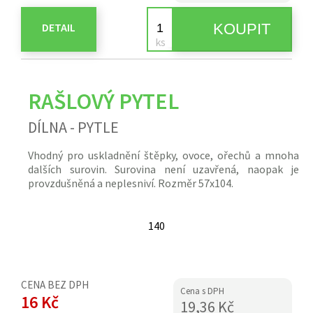
DETAIL
RAŠLOVÝ PYTEL
DÍLNA - PYTLE
Vhodný pro uskladnění štěpky, ovoce, ořechů a mnoha
dalších surovin. Surovina není uzavřená, naopak je
provzdušněná a neplesniví. Rozměr 57x104.
140
CENA BEZ DPH
Cena s DPH
16 Kč
19,36 Kč