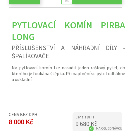
PYTLOVACÍ KOMÍN PIRBA
LONG
PŘÍSLUŠENSTVÍ A NÁHRADNÍ DÍLY -
ŠPALÍKOVAČE
Na pytlovací komín lze nasadit jeden rašlový pytel, do
kterého je foukána štěpka. Při naplnění se pytel odhákne
a uskladní.
CENA BEZ DPH
Cena s DPH
8 000 Kč
9 680 Kč
NA OBJEDNÁVKU
O