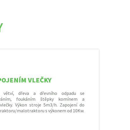
Y
POJENÍM VLEČKY
č větví, dřeva a dřevního odpadu se
váním, foukáním štěpky komínem a
vlečky. Výkon stroje 5m3/h. Zapojení do
traktoru/malotraktoru s výkonem od 10Kw.