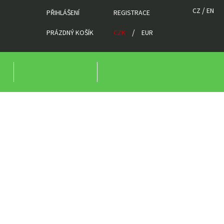
/
CZ
EN
PŘIHLÁŠENÍ
REGISTRACE
/
PRÁZDNÝ KOŠÍK
CZK
EUR