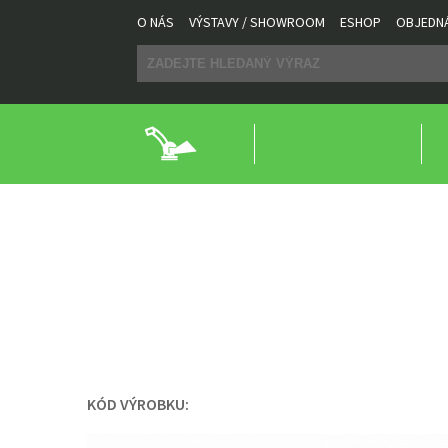
O NÁS
VÝSTAVY / SHOWROOM
ESHOP
OBJEDN
STROJE BYSTROŇ
PŘÍSLUŠENSTVÍ A NÁHRADNÍ DÍLY
ŠTE
PŘÍSLUŠENSTVÍ A 
DVOJITÝ PYTLOVAČ P
KÓD VÝROBKU: