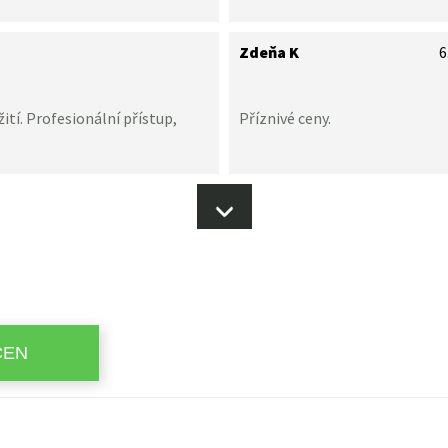
Zdeňa K
6
ití. Profesionální přístup,
Příznivé ceny.