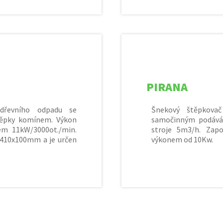
PIRANA
 dřevního odpadu se
Šnekový štěpkova
ěpky komínem. Výkon
samočinným podává
em 11kW/3000ot./min.
stroje 5m3/h. Zapo
Ø410x100mm a je určen
výkonem od 10Kw.