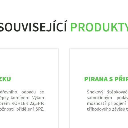
SOUVISEJÍCÍ
PRODUKT
ZKU
PIRANA S PŘI
 dřevního odpadu se
Šnekový štěpkova
ěpky komínem. Výkon
samočinným podá
torem KOHLER 23,5HP.
možností připojení 
ností přidělení SPZ.
tříbodového závěsu 