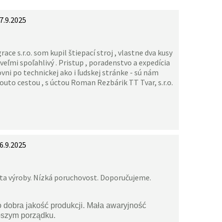
7.9.2025
ace s.r.o. som kupil štiepací stroj , vlastne dva kusy
veľmi spoľahlivý . Pristup , poradenstvo a expedícia
vni po technickej ako i ľudskej stránke - sú nám
uto cestou , s úctou Roman Rezbárik TT Tvar, s.r.o.
6.9.2025
ita výroby. Nízká poruchovost. Doporučujeme.
o dobra jakość produkcji. Mała awaryjność
pszym porządku.