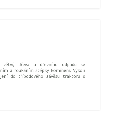
č větví, dřeva a dřevního odpadu se
ním a foukáním štěpky komínem. Výkon
jení do tříbodového závěsu traktoru s