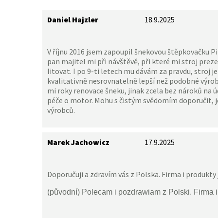
Daniel Hajzler
18.9.2025
V říjnu 2016 jsem zapoupil šnekovou štěpkovačku 
pan majitel mi při návštěvě, při které mi stroj prez
litovat. I po 9-ti letech mu dávám za pravdu, stroj j
kvalitativně nesrovnatelně lepší než podobné výro
mi roky renovace šneku, jinak zcela bez nároků na
péče o motor. Mohu s čistým svědomím doporučit, j
výrobců.
Marek Jachowicz
17.9.2025
Doporučuji a zdravím vás z Polska. Firma i produkty 
(původní) Polecam i pozdrawiam z Polski. Firma 