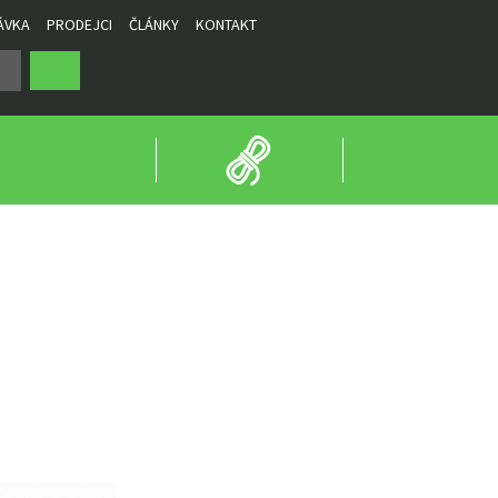
ÁVKA
PRODEJCI
ČLÁNKY
KONTAKT
PKOVAČE
NÁHRADNÍ DÍLY
IRANA