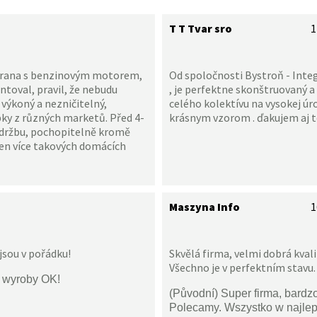
T T Tvar sro
1
Pirana s benzinovým motorem,
Od spoločnosti Bystroň - Integr
entoval, pravil, že nebudu
, je perfektne skonštruovaný a 
e výkoný a nezničitelný,
celého kolektívu na vysokej úro
bky z různých marketů. Před 4-
krásnym vzorom . ďakujem aj to
 údržbu, pochopitelně kromě
en více takových domácích
Maszyna Info
1
jsou v pořádku!
Skvělá firma, velmi dobrá kval
Všechno je v perfektním stavu.
i wyroby OK!
(Původní) Super firma, bardz
Polecamy. Wszystko w najle