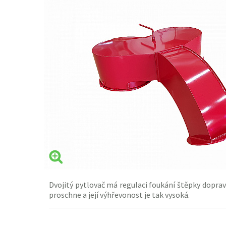
Dvojitý pytlovač má regulaci foukání štěpky doprava
proschne a její výhřevonost je tak vysoká.