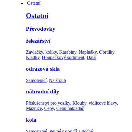
Ostatní
Ostatní
Převodovky
železářství
Závlačky, kolíky
,
Karabiny
,
Napínáky
,
Obrtlíky
,
Kladky
,
Houpačkový sortiment
,
Další
odrazová skla
Samolepící
,
Na šroub
náhradní díly
Příslušenství pro vozíky
,
Klouby, vidlicové hlavy
,
Maznice
,
Čepy
,
Čelní nakladač
kola
Samostatné
,
Pevné s obručí
,
Otočné