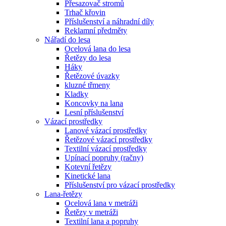
Přesazovač stromů
Trhač křovin
Příslušenství a náhradní díly
Reklamní předměty
Nářadí do lesa
Ocelová lana do lesa
Řetězy do lesa
Háky
Řetězové úvazky
kluzné třmeny
Kladky
Koncovky na lana
Lesní příslušenství
Vázací prostředky
Lanové vázací prostředky
Řetězové vázací prostředky
Textilní vázací prostředky
Upínací popruhy (račny)
Kotevní řetězy
Kinetické lana
Příslušenství pro vázací prostředky
Lana-řetězy
Ocelová lana v metráži
Řetězy v metráži
Textilní lana a popruhy