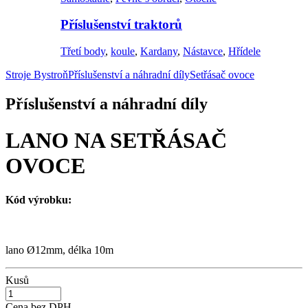
Příslušenství traktorů
Třetí body
,
koule
,
Kardany
,
Nástavce
,
Hřídele
Stroje Bystroň
Příslušenství a náhradní díly
Setřásač ovoce
Příslušenství a náhradní díly
LANO NA SETŘÁSAČ
OVOCE
Kód výrobku:
lano Ø12mm, délka 10m
Kusů
Cena bez DPH