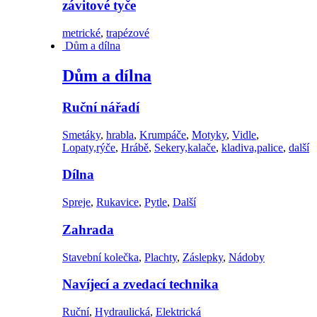
závitové tyče
metrické
,
trapézové
Dům a dílna
Dům a dílna
Ruční nářadí
Smetáky
,
hrabla
,
Krumpáče
,
Motyky
,
Vidle
,
Lopaty,rýče
,
Hrábě
,
Sekery,kalače
,
kladiva,palice
,
další
Dílna
Spreje
,
Rukavice
,
Pytle
,
Další
Zahrada
Stavební kolečka
,
Plachty
,
Záslepky
,
Nádoby
Navíjecí a zvedací technika
Ruční
,
Hydraulická
,
Elektrická