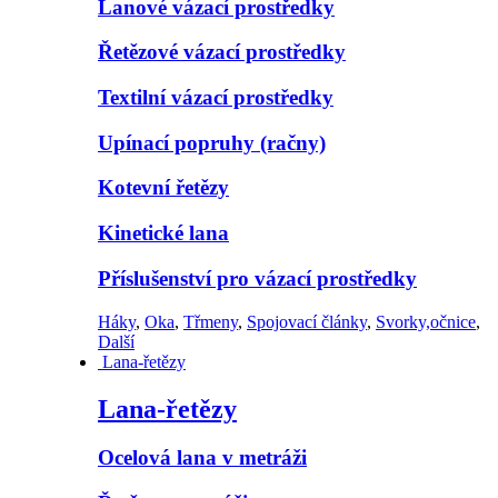
Lanové vázací prostředky
Řetězové vázací prostředky
Textilní vázací prostředky
Upínací popruhy (račny)
Kotevní řetězy
Kinetické lana
Příslušenství pro vázací prostředky
Háky
,
Oka
,
Třmeny
,
Spojovací články
,
Svorky,očnice
,
Další
Lana-řetězy
Lana-řetězy
Ocelová lana v metráži