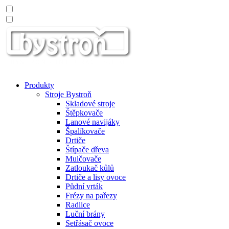
Produkty
Stroje Bystroň
Skladové stroje
Štěpkovače
Lanové navijáky
Špalíkovače
Drtiče
Štípače dřeva
Mulčovače
Zatloukač kůlů
Drtiče a lisy ovoce
Půdní vrták
Frézy na pařezy
Radlice
Luční brány
Setřásač ovoce