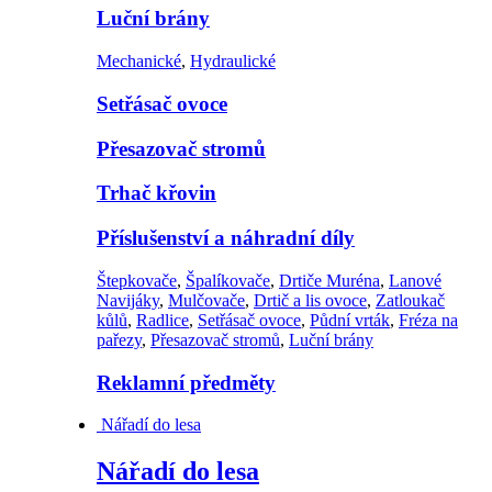
Luční brány
Mechanické
,
Hydraulické
Setřásač ovoce
Přesazovač stromů
Trhač křovin
Příslušenství a náhradní díly
Štepkovače
,
Špalíkovače
,
Drtiče Muréna
,
Lanové
Navijáky
,
Mulčovače
,
Drtič a lis ovoce
,
Zatloukač
kůlů
,
Radlice
,
Setřásač ovoce
,
Půdní vrták
,
Fréza na
pařezy
,
Přesazovač stromů
,
Luční brány
Reklamní předměty
Nářadí do lesa
Nářadí do lesa