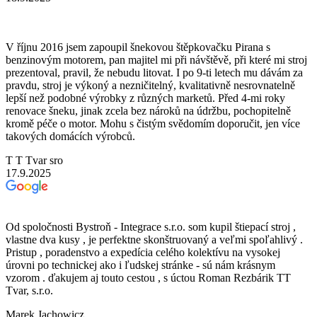
V říjnu 2016 jsem zapoupil šnekovou štěpkovačku Pirana s
benzinovým motorem, pan majitel mi při návštěvě, při které mi stroj
prezentoval, pravil, že nebudu litovat. I po 9-ti letech mu dávám za
pravdu, stroj je výkoný a nezničitelný, kvalitativně nesrovnatelně
lepší než podobné výrobky z různých marketů. Před 4-mi roky
renovace šneku, jinak zcela bez nároků na údržbu, pochopitelně
kromě péče o motor. Mohu s čistým svědomím doporučit, jen více
takových domácích výrobců.
T T Tvar sro
17.9.2025
Od spoločnosti Bystroň - Integrace s.r.o. som kupil štiepací stroj ,
vlastne dva kusy , je perfektne skonštruovaný a veľmi spoľahlivý .
Pristup , poradenstvo a expedícia celého kolektívu na vysokej
úrovni po technickej ako i ľudskej stránke - sú nám krásnym
vzorom . ďakujem aj touto cestou , s úctou Roman Rezbárik TT
Tvar, s.r.o.
Marek Jachowicz