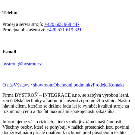
Telefon
Prodej a servis strojů:
+420 608 968 447
Prodejna příslušenství:
+420 571 619 321
E-mail
bystron @bystron.cz
O nás
Výstavy / showroom
Obchodní podmínky
Prodejci
Kontakt
Firma BYSTROŇ – INTEGRACE s.r.o. se zabývá výrobou lesní,
zemědělské techniky a řadou příslušenství pro údržbu silnic. Naším
hlavní cílem, kterého se držíme řadu let je vyrábět kvalitní stroje za
rozumnou cenu a docílit maximální spokojenosti zákazníka.
Informujeme vás o rizicích, která vznikají v rámci naší činnosti.
Všechny osoby, které se pohybují v našich prostorách jsou povinni
dodržovat námi přijaté opatřeni k ochraně před působením těchto