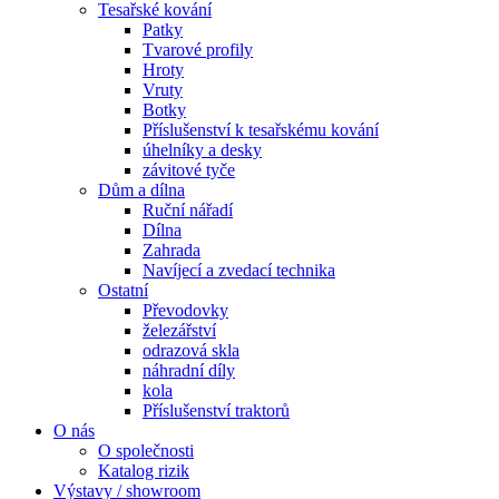
Tesařské kování
Patky
Tvarové profily
Hroty
Vruty
Botky
Příslušenství k tesařskému kování
úhelníky a desky
závitové tyče
Dům a dílna
Ruční nářadí
Dílna
Zahrada
Navíjecí a zvedací technika
Ostatní
Převodovky
železářství
odrazová skla
náhradní díly
kola
Příslušenství traktorů
O nás
O společnosti
Katalog rizik
Výstavy / showroom