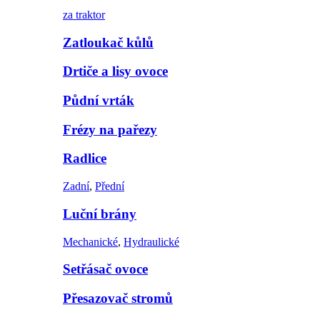
za traktor
Zatloukač kůlů
Drtiče a lisy ovoce
Půdní vrták
Frézy na pařezy
Radlice
Zadní
,
Přední
Luční brány
Mechanické
,
Hydraulické
Setřásač ovoce
Přesazovač stromů