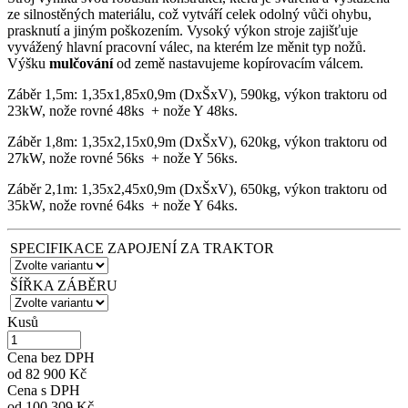
ze silnostěných materiálu, což vytváří celek odolný vůči ohybu,
prasknutí a jiným poškozením. Vysoký výkon stroje zajišťuje
vyvážený hlavní pracovní válec, na kterém lze měnit typ nožů.
Výšku
mulčování
od země nastavujeme kopírovacím válcem.
Záběr 1,5m: 1,35x1,85x0,9m (DxŠxV), 590kg, výkon traktoru od
23kW, nože rovné 48ks + nože Y 48ks.
Záběr 1,8m: 1,35x2,15x0,9m (DxŠxV), 620kg, výkon traktoru od
27kW, nože rovné 56ks + nože Y 56ks.
Záběr 2,1m: 1,35x2,45x0,9m (DxŠxV), 650kg, výkon traktoru od
35kW, nože rovné 64ks + nože Y 64ks.
SPECIFIKACE ZAPOJENÍ ZA TRAKTOR
ŠÍŘKA ZÁBĚRU
Kusů
Cena bez DPH
od
82 900 Kč
Cena s DPH
od
100 309 Kč