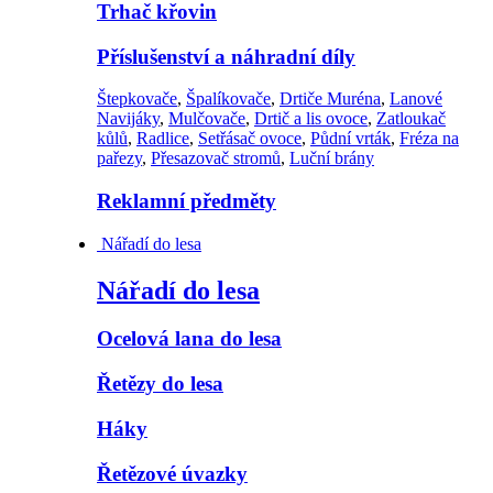
Trhač křovin
Příslušenství a náhradní díly
Štepkovače
,
Špalíkovače
,
Drtiče Muréna
,
Lanové
Navijáky
,
Mulčovače
,
Drtič a lis ovoce
,
Zatloukač
kůlů
,
Radlice
,
Setřásač ovoce
,
Půdní vrták
,
Fréza na
pařezy
,
Přesazovač stromů
,
Luční brány
Reklamní předměty
Nářadí do lesa
Nářadí do lesa
Ocelová lana do lesa
Řetězy do lesa
Háky
Řetězové úvazky