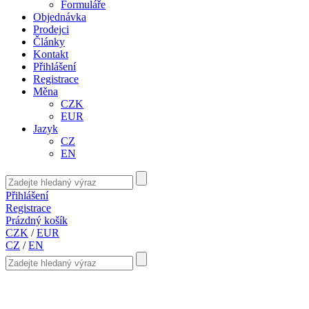
Formuláře
Objednávka
Prodejci
Články
Kontakt
Přihlášení
Registrace
Měna
CZK
EUR
Jazyk
CZ
EN
Přihlášení
Registrace
Prázdný košík
CZK
/
EUR
CZ
/
EN