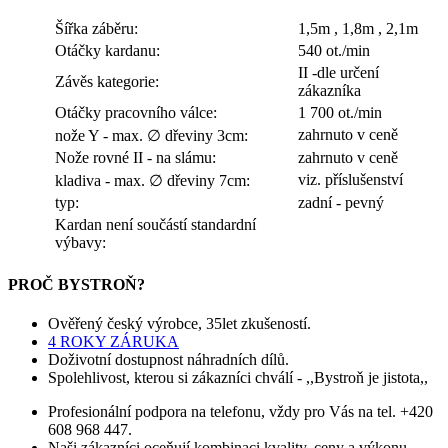
Šířka záběru:
1,5m , 1,8m , 2,1m
Otáčky kardanu:
540 ot./min
II -dle určení
Závěs kategorie:
zákazníka
Otáčky pracovního válce:
1 700 ot./min
zahrnuto v ceně
nože Y - max. ∅ dřeviny 3cm:
Nože rovné II - na slámu:
zahrnuto v ceně
viz. příslušenství
kladiva - max. ∅ dřeviny 7cm:
typ:
zadní - pevný
Kardan není součástí standardní
výbavy:
PROČ BYSTROŇ?
Ověřený český výrobce, 35let zkušeností.
4 ROKY ZÁRUKA
Doživotní dostupnost náhradních dílů.
Spolehlivost, kterou si zákazníci chválí - ,,Bystroň je jistota,,
Profesionální podpora na telefonu, vždy pro Vás na tel. +420
608 968 447.
Naši zákazníci oceňují kombinaci kvality, ceny a výkonu.