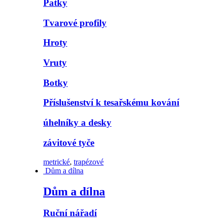
Patky
Tvarové profily
Hroty
Vruty
Botky
Příslušenství k tesařskému kování
úhelníky a desky
závitové tyče
metrické
,
trapézové
Dům a dílna
Dům a dílna
Ruční nářadí