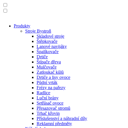
Produkty
Stroje Bystroň
Skladové stroje
Štěpkovače
Lanové navijáky
Špalíkovače
Drtiče
Štípače dřeva
Mulčovače
Zatloukač kůlů
Drtiče a lisy ovoce
Půdní vrták
Frézy na pařezy
Radlice
Luční brány
Setřásač ovoce
Přesazovač stromů
Trhač křovin
Příslušenství a náhradní díly
Reklamní předměty