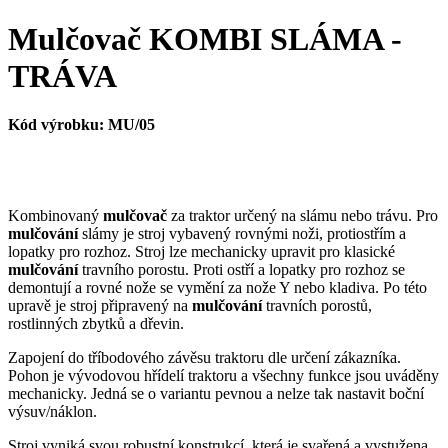
Mulčovač KOMBI SLÁMA -
TRÁVA
Kód výrobku:
MU/05
Kombinovaný
mulčovač
za traktor určený na slámu nebo trávu. Pro
mulčování
slámy je stroj vybavený rovnými noži, protiostřím a
lopatky pro rozhoz. Stroj lze mechanicky upravit pro klasické
mulčování
travního porostu. Proti ostří a lopatky pro rozhoz se
demontují a rovné nože se vymění za nože Y nebo kladiva. Po této
upravě je stroj připravený na
mulčování
travních porostů,
rostlinných zbytků a dřevin.
Zapojení do tříbodového závěsu traktoru dle určení zákazníka.
Pohon je vývodovou hřídelí traktoru a všechny funkce jsou uváděny
mechanicky.
Jedná se o variantu pevnou a nelze tak nastavit boční
výsuv/náklon.
Stroj vyniká svou robustní konstrukcí, která je svařená a vystužena