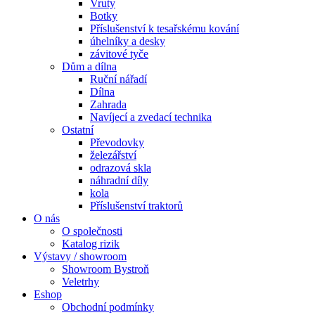
Vruty
Botky
Příslušenství k tesařskému kování
úhelníky a desky
závitové tyče
Dům a dílna
Ruční nářadí
Dílna
Zahrada
Navíjecí a zvedací technika
Ostatní
Převodovky
železářství
odrazová skla
náhradní díly
kola
Příslušenství traktorů
O nás
O společnosti
Katalog rizik
Výstavy / showroom
Showroom Bystroň
Veletrhy
Eshop
Obchodní podmínky