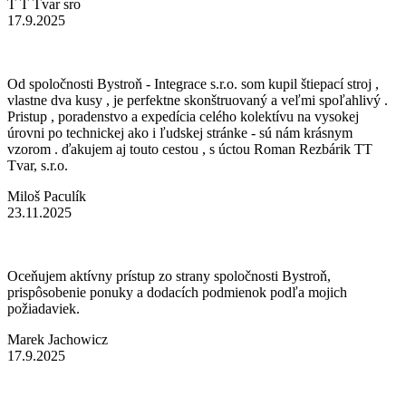
T T Tvar sro
17.9.2025
Od spoločnosti Bystroň - Integrace s.r.o. som kupil štiepací stroj ,
vlastne dva kusy , je perfektne skonštruovaný a veľmi spoľahlivý .
Pristup , poradenstvo a expedícia celého kolektívu na vysokej
úrovni po technickej ako i ľudskej stránke - sú nám krásnym
vzorom . ďakujem aj touto cestou , s úctou Roman Rezbárik TT
Tvar, s.r.o.
Miloš Paculík
23.11.2025
Oceňujem aktívny prístup zo strany spoločnosti Bystroň,
prispôsobenie ponuky a dodacích podmienok podľa mojich
požiadaviek.
Marek Jachowicz
17.9.2025