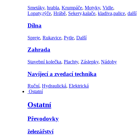
Smetáky
,
hrabla
,
Krumpáče
,
Motyky
,
Vidle
,
Lopaty,rýče
,
Hrábě
,
Sekery,kalače
,
kladiva,palice
,
další
Dílna
Spreje
,
Rukavice
,
Pytle
,
Další
Zahrada
Stavební kolečka
,
Plachty
,
Záslepky
,
Nádoby
Navíjecí a zvedací technika
Ruční
,
Hydraulická
,
Elektrická
Ostatní
Ostatní
Převodovky
železářství