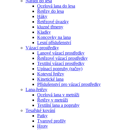
Nářadí do lesa
Ocelová lana do lesa
Řetězy do lesa
Háky
Řetězové úvazky
kluzné třmeny
Kladky
Koncovky na lana
Lesní příslušenství
Vázací prostředky
Lanové vázací prostředky
Řetězové vázací prostředky
Textilní vázací prostředky
Upínací popruhy (račny)
Kotevní řetězy
Kinetické lana
Příslušenství pro vázací prostředky
Lana-řetězy
Ocelová lana v metráži
Řetězy v metráži
Textilní lana a popruhy
Tesařské kování
Patky
Tvarové profily
Hroty