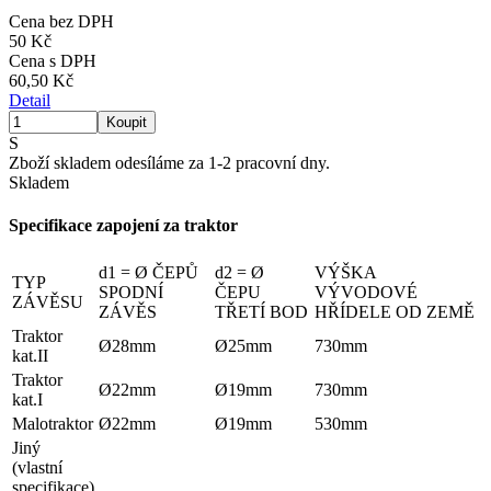
Cena bez DPH
50 Kč
Cena s DPH
60,50 Kč
Detail
S
Zboží skladem odesíláme za 1-2 pracovní dny.
Skladem
Specifikace zapojení za traktor
d1 = Ø ČEPŮ
d2 = Ø
VÝŠKA
TYP
SPODNÍ
ČEPU
VÝVODOVÉ
ZÁVĚSU
ZÁVĚS
TŘETÍ BOD
HŘÍDELE OD ZEMĚ
Traktor
Ø28mm
Ø25mm
730mm
kat.II
Traktor
Ø22mm
Ø19mm
730mm
kat.I
Malotraktor
Ø22mm
Ø19mm
530mm
Jiný
(vlastní
specifikace)