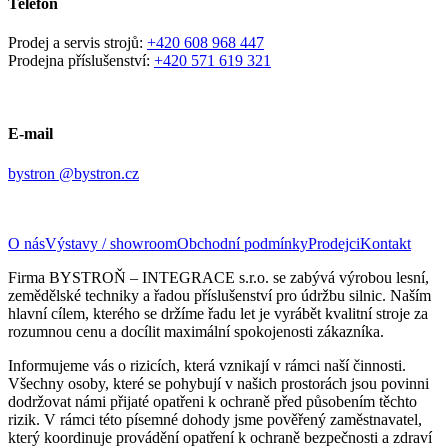
Telefon
Prodej a servis strojů:
+420 608 968 447
Prodejna příslušenství:
+420 571 619 321
E-mail
bystron @bystron.cz
O nás
Výstavy / showroom
Obchodní podmínky
Prodejci
Kontakt
Firma BYSTROŇ – INTEGRACE s.r.o. se zabývá výrobou lesní,
zemědělské techniky a řadou příslušenství pro údržbu silnic. Naším
hlavní cílem, kterého se držíme řadu let je vyrábět kvalitní stroje za
rozumnou cenu a docílit maximální spokojenosti zákazníka.
Informujeme vás o rizicích, která vznikají v rámci naší činnosti.
Všechny osoby, které se pohybují v našich prostorách jsou povinni
dodržovat námi přijaté opatřeni k ochraně před působením těchto
rizik. V rámci této písemné dohody jsme pověřený zaměstnavatel,
který koordinuje provádění opatření k ochraně bezpečnosti a zdraví