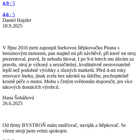
4,9
/ 5
4,6
/ 5
Daniel Hajzler
18.9.2025
V říjnu 2016 jsem zapoupil šnekovou štěpkovačku Pirana s
benzinovým motorem, pan majitel mi při návštěvě, při které mi stroj
prezentoval, pravil, že nebudu litovat. I po 9-ti letech mu dávám za
pravdu, stroj je výkoný a nezničitelný, kvalitativně nesrovnatelně
lepší než podobné výrobky z různých marketů. Před 4-mi roky
renovace šneku, jinak zcela bez nároků na údržbu, pochopitelně
kromě péče o motor. Mohu s čistým svědomím doporučit, jen více
takových domácích výrobců.
Hana Šobáňová
26.6.2025
Od firmy BYSTROŇ mám mulčovač, naviják a štěpkovač. Se
všemi stroji jsem velmi spokojen.