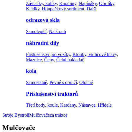
Závlačky, kolíky
,
Karabiny
,
Napínáky
,
Obrtlíky
,
Kladky
,
Houpačkový sortiment
,
Další
odrazová skla
Samolepící
,
Na šroub
náhradní díly
Příslušenství pro vozíky
,
Klouby, vidlicové hlavy
,
Maznice
,
Čepy
,
Čelní nakladač
kola
Samostatné
,
Pevné s obručí
,
Otočné
Příslušenství traktorů
Třetí body
,
koule
,
Kardany
,
Nástavce
,
Hřídele
Stroje Bystroň
Mulčovače
za traktor
Mulčovače