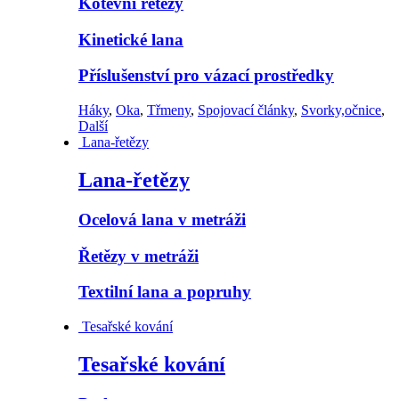
Kotevní řetězy
Kinetické lana
Příslušenství pro vázací prostředky
Háky
,
Oka
,
Třmeny
,
Spojovací články
,
Svorky,očnice
,
Další
Lana-řetězy
Lana-řetězy
Ocelová lana v metráži
Řetězy v metráži
Textilní lana a popruhy
Tesařské kování
Tesařské kování