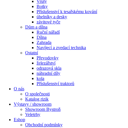
Vruty
Botky
Příslušenství k tesařskému kování
úhelníky a desky
závitové tyče
Dům a dílna
Ruční nářadí
Dílna
Zahrada
Navíjecí a zvedací technika
Ostatní
Převodovky
železářství
odrazová skla
náhradní díly
kola
Příslušenství traktorů
O nás
O společnosti
Katalog rizik
Výstavy / showroom
Showroom Bystroň
Veletrhy
Eshop
Obchodní podmínky