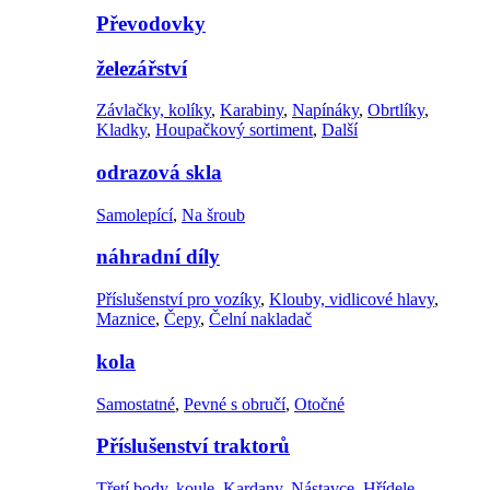
Převodovky
železářství
Závlačky, kolíky
,
Karabiny
,
Napínáky
,
Obrtlíky
,
Kladky
,
Houpačkový sortiment
,
Další
odrazová skla
Samolepící
,
Na šroub
náhradní díly
Příslušenství pro vozíky
,
Klouby, vidlicové hlavy
,
Maznice
,
Čepy
,
Čelní nakladač
kola
Samostatné
,
Pevné s obručí
,
Otočné
Příslušenství traktorů
Třetí body
,
koule
,
Kardany
,
Nástavce
,
Hřídele