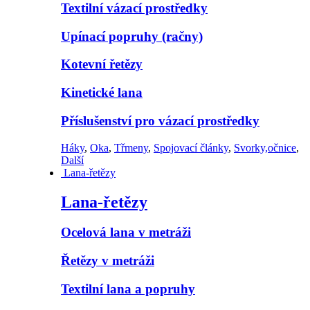
Textilní vázací prostředky
Upínací popruhy (račny)
Kotevní řetězy
Kinetické lana
Příslušenství pro vázací prostředky
Háky
,
Oka
,
Třmeny
,
Spojovací články
,
Svorky,očnice
,
Další
Lana-řetězy
Lana-řetězy
Ocelová lana v metráži
Řetězy v metráži
Textilní lana a popruhy