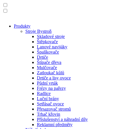
Produkty
Stroje Bystroň
Skladové stroje
Štěpkovače
Lanové navijáky
Špalíkovače
Drtiče
Štípače dřeva
Mulčovače
Zatloukač kůlů
Drtiče a lisy ovoce
Půdní vrták
Frézy na pařezy
Radlice
Luční brány
Setřásač ovoce
Přesazovač stromů
Trhač křovin
Příslušenství a náhradní díly
Reklamní předměty