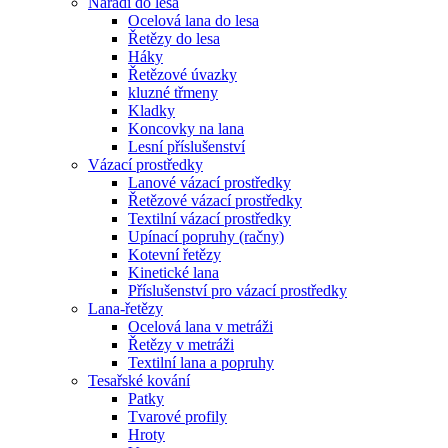
Nářadí do lesa
Ocelová lana do lesa
Řetězy do lesa
Háky
Řetězové úvazky
kluzné třmeny
Kladky
Koncovky na lana
Lesní příslušenství
Vázací prostředky
Lanové vázací prostředky
Řetězové vázací prostředky
Textilní vázací prostředky
Upínací popruhy (račny)
Kotevní řetězy
Kinetické lana
Příslušenství pro vázací prostředky
Lana-řetězy
Ocelová lana v metráži
Řetězy v metráži
Textilní lana a popruhy
Tesařské kování
Patky
Tvarové profily
Hroty