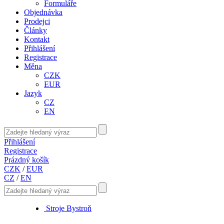
Formuláře
Objednávka
Prodejci
Články
Kontakt
Přihlášení
Registrace
Měna
CZK
EUR
Jazyk
CZ
EN
Přihlášení
Registrace
Prázdný košík
CZK
/
EUR
CZ
/
EN
Stroje Bystroň