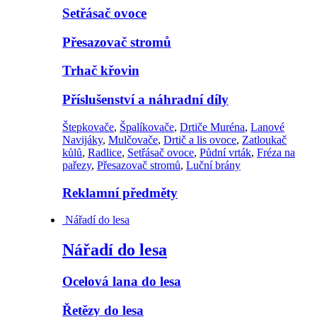
Setřásač ovoce
Přesazovač stromů
Trhač křovin
Příslušenství a náhradní díly
Štepkovače
,
Špalíkovače
,
Drtiče Muréna
,
Lanové
Navijáky
,
Mulčovače
,
Drtič a lis ovoce
,
Zatloukač
kůlů
,
Radlice
,
Setřásač ovoce
,
Půdní vrták
,
Fréza na
pařezy
,
Přesazovač stromů
,
Luční brány
Reklamní předměty
Nářadí do lesa
Nářadí do lesa
Ocelová lana do lesa
Řetězy do lesa