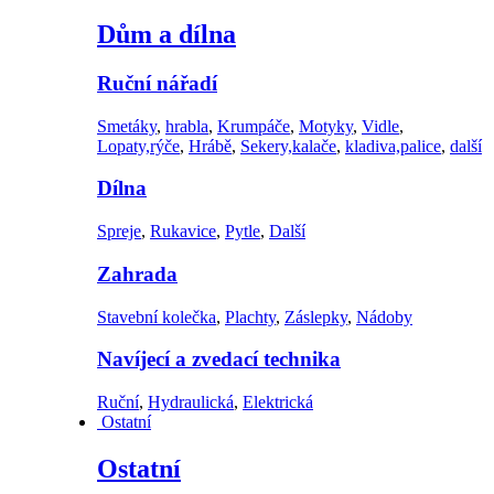
Dům a dílna
Ruční nářadí
Smetáky
,
hrabla
,
Krumpáče
,
Motyky
,
Vidle
,
Lopaty,rýče
,
Hrábě
,
Sekery,kalače
,
kladiva,palice
,
další
Dílna
Spreje
,
Rukavice
,
Pytle
,
Další
Zahrada
Stavební kolečka
,
Plachty
,
Záslepky
,
Nádoby
Navíjecí a zvedací technika
Ruční
,
Hydraulická
,
Elektrická
Ostatní
Ostatní