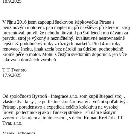
18.9.2025
V říjnu 2016 jsem zapoupil šnekovou štěpkovačku Pirana s
benzinovým motorem, pan majitel mi při návštěvě, při které mi stroj
prezentoval, pravil, že nebudu litovat. I po 9-ti letech mu dávám za
pravdu, stroj je výkoný a nezničitelný, kvalitativně nesrovnatelně
lepší než podobné výrobky z různých marketů. Před 4-mi roky
renovace šneku, jinak zcela bez nároků na údržbu, pochopitelně
kromě péče o motor. Mohu s čistým svědomím doporučit, jen více
takových domácích výrobců.
T T Tvar sro
17.9.2025
Od spoločnosti Bystroň - Integrace s.r.o. som kupil štiepací stroj ,
vlastne dva kusy , je perfektne skonštruovaný a veľmi spoľahlivý .
Pristup , poradenstvo a expedícia celého kolektívu na vysokej
úrovni po technickej ako i ľudskej stránke - sú nám krásnym
vzorom . ďakujem aj touto cestou , s úctou Roman Rezbárik TT
Tvar, s.r.o.
Marek Jachowicz