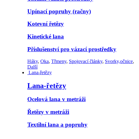
Upínací popruhy (račny)
Kotevní řetězy
Kinetické lana
Příslušenství pro vázací prostředky
Háky
,
Oka
,
Třmeny
,
Spojovací články
,
Svorky,očnice
,
Další
Lana-řetězy
Lana-řetězy
Ocelová lana v metráži
Řetězy v metráži
Textilní lana a popruhy