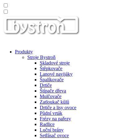
Produkty
Stroje Bystroň
Skladové stroje
Štěpkovače
Lanové navijáky
Špalíkovače
Drtiče
Štípače dřeva
Mulčovače
Zatloukač kůlů
Drtiče a lisy ovoce
Půdní vrták
Frézy na pařezy
Radlice
Luční brány
Setřásač ovoce