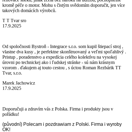
kromě péče o motor. Mohu s čistým svědomím doporučit, jen více
takových domácích výrobců.
T T Tvar sro
17.9.2025
Od spoločnosti Bystroň - Integrace s.r.o. som kupil štiepací stroj ,
vlastne dva kusy , je perfektne skonštruovaný a veľmi spoľahlivý .
Pristup , poradenstvo a expedícia celého kolektívu na vysokej
úrovni po technickej ako i ľudskej stránke - sú nám krásnym
vzorom . ďakujem aj touto cestou , s úctou Roman Rezbárik TT
Tvar, s.r.o.
Marek Jachowicz
17.9.2025
Doporučuji a zdravím vás z Polska. Firma i produkty jsou v
pořádku!
(původní) Polecam i pozdrawiam z Polski. Firma i wyroby
OK!