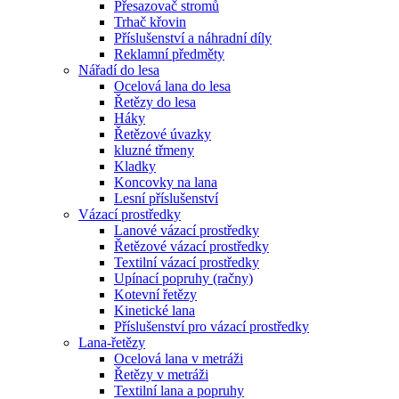
Přesazovač stromů
Trhač křovin
Příslušenství a náhradní díly
Reklamní předměty
Nářadí do lesa
Ocelová lana do lesa
Řetězy do lesa
Háky
Řetězové úvazky
kluzné třmeny
Kladky
Koncovky na lana
Lesní příslušenství
Vázací prostředky
Lanové vázací prostředky
Řetězové vázací prostředky
Textilní vázací prostředky
Upínací popruhy (račny)
Kotevní řetězy
Kinetické lana
Příslušenství pro vázací prostředky
Lana-řetězy
Ocelová lana v metráži
Řetězy v metráži
Textilní lana a popruhy