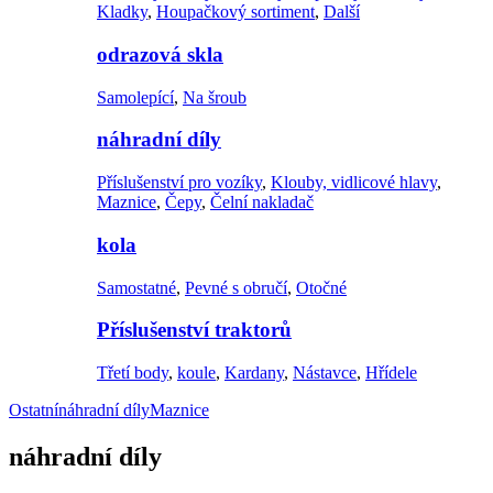
Kladky
,
Houpačkový sortiment
,
Další
odrazová skla
Samolepící
,
Na šroub
náhradní díly
Příslušenství pro vozíky
,
Klouby, vidlicové hlavy
,
Maznice
,
Čepy
,
Čelní nakladač
kola
Samostatné
,
Pevné s obručí
,
Otočné
Příslušenství traktorů
Třetí body
,
koule
,
Kardany
,
Nástavce
,
Hřídele
Ostatní
náhradní díly
Maznice
náhradní díly