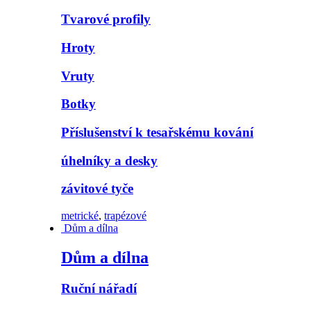
Tvarové profily
Hroty
Vruty
Botky
Příslušenství k tesařskému kování
úhelníky a desky
závitové tyče
metrické
,
trapézové
Dům a dílna
Dům a dílna
Ruční nářadí