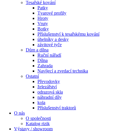
Tesařské kování
Patky
Tvarové profily
Hroty
Vruty
Botky
Příslušenství k tesařskému kování
úhelníky a desky
závitové tyče
Dům a dílna
Ruční nářadí
Dílna
Zahrada
Navíjecí a zvedací technika
Ostatní
Převodovky
železářství
odrazová skla
náhradní díly
kola
Příslušenství traktorů
O nás
O společnosti
Katalog rizik
Výstavy / showroom