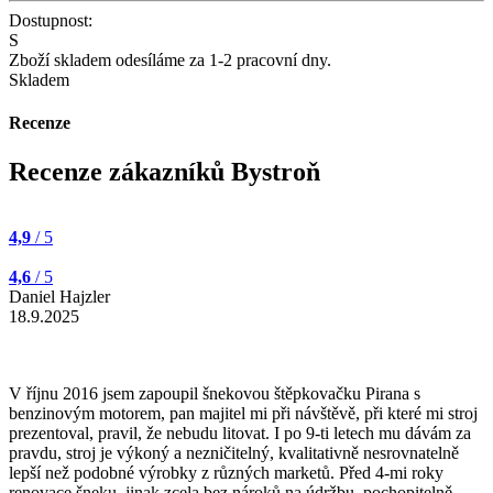
Dostupnost:
S
Zboží skladem odesíláme za 1-2 pracovní dny.
Skladem
Recenze
Recenze zákazníků Bystroň
4,9
/ 5
4,6
/ 5
Daniel Hajzler
18.9.2025
V říjnu 2016 jsem zapoupil šnekovou štěpkovačku Pirana s
benzinovým motorem, pan majitel mi při návštěvě, při které mi stroj
prezentoval, pravil, že nebudu litovat. I po 9-ti letech mu dávám za
pravdu, stroj je výkoný a nezničitelný, kvalitativně nesrovnatelně
lepší než podobné výrobky z různých marketů. Před 4-mi roky
renovace šneku, jinak zcela bez nároků na údržbu, pochopitelně