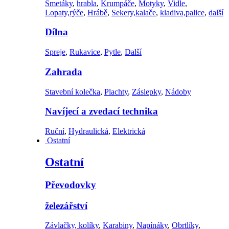
Smetáky
,
hrabla
,
Krumpáče
,
Motyky
,
Vidle
,
Lopaty,rýče
,
Hrábě
,
Sekery,kalače
,
kladiva,palice
,
další
Dílna
Spreje
,
Rukavice
,
Pytle
,
Další
Zahrada
Stavební kolečka
,
Plachty
,
Záslepky
,
Nádoby
Navíjecí a zvedací technika
Ruční
,
Hydraulická
,
Elektrická
Ostatní
Ostatní
Převodovky
železářství
Závlačky, kolíky
,
Karabiny
,
Napínáky
,
Obrtlíky
,