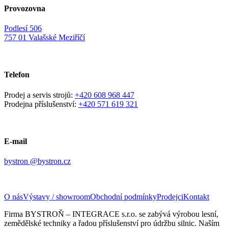
Provozovna
Podlesí 506
757 01 Valašské Meziříčí
Telefon
Prodej a servis strojů:
+420 608 968 447
Prodejna příslušenství:
+420 571 619 321
E-mail
bystron @bystron.cz
O nás
Výstavy / showroom
Obchodní podmínky
Prodejci
Kontakt
Firma BYSTROŇ – INTEGRACE s.r.o. se zabývá výrobou lesní,
zemědělské techniky a řadou příslušenství pro údržbu silnic. Naším