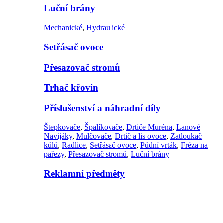
Luční brány
Mechanické
,
Hydraulické
Setřásač ovoce
Přesazovač stromů
Trhač křovin
Příslušenství a náhradní díly
Štepkovače
,
Špalíkovače
,
Drtiče Muréna
,
Lanové
Navijáky
,
Mulčovače
,
Drtič a lis ovoce
,
Zatloukač
kůlů
,
Radlice
,
Setřásač ovoce
,
Půdní vrták
,
Fréza na
pařezy
,
Přesazovač stromů
,
Luční brány
Reklamní předměty