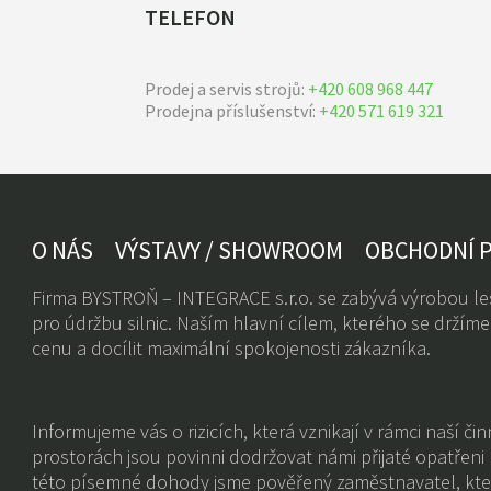
TELEFON
Prodej a servis strojů:
+420 608 968 447
Prodejna příslušenství:
+420 571 619 321
O NÁS
VÝSTAVY / SHOWROOM
OBCHODNÍ 
Firma BYSTROŇ – INTEGRACE s.r.o. se zabývá výrobou les
pro údržbu silnic. Naším hlavní cílem, kterého se držíme 
cenu a docílit maximální spokojenosti zákazníka.
Informujeme vás o rizicích, která vznikají v rámci naší či
prostorách jsou povinni dodržovat námi přijaté opatřeni
této písemné dohody jsme pověřený zaměstnavatel, kte