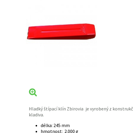
Hladký štípací
klín
Zbirovia je vyrobený z konstrukčn
kladiva
.
délka: 245 mm
hmotnost: 2.000 g