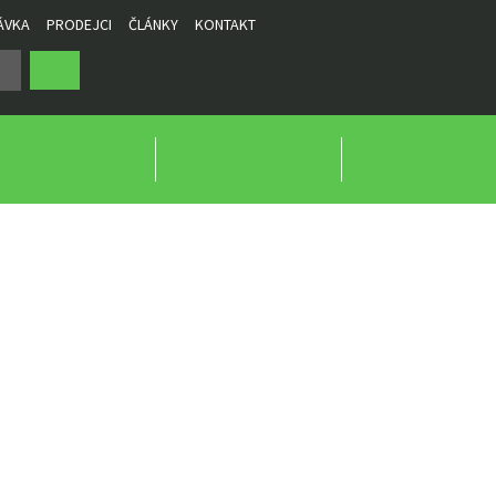
ÁVKA
PRODEJCI
ČLÁNKY
KONTAKT
TVÍ
A 2.000 G