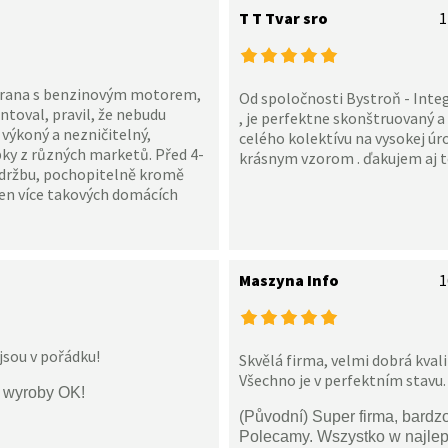
T T Tvar sro
1
Pirana s benzinovým motorem,
Od spoločnosti Bystroň - Integr
entoval, pravil, že nebudu
, je perfektne skonštruovaný a 
e výkoný a nezničitelný,
celého kolektívu na vysokej úro
bky z různých marketů. Před 4-
krásnym vzorom . ďakujem aj to
 údržbu, pochopitelně kromě
en více takových domácích
Maszyna Info
1
jsou v pořádku!
Skvělá firma, velmi dobrá kval
Všechno je v perfektním stavu.
i wyroby OK!
(Původní) Super firma, bardz
Polecamy. Wszystko w najle