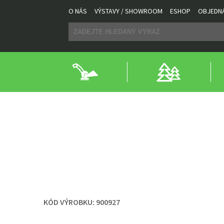
O NÁS
VÝSTAVY / SHOWROOM
ESHOP
OBJEDN
NÁŘADÍ DO LESA
LESNÍ PŘÍSLUŠENSTVÍ
KLÍNY
LESNÍ PŘÍSLUŠENS
ŠTÍPACÍ KLÍN ZBIROVI
KÓD VÝROBKU:
900927