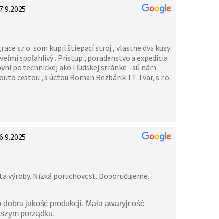
7.9.2025
ace s.r.o. som kupil štiepací stroj , vlastne dva kusy
veľmi spoľahlivý . Pristup , poradenstvo a expedícia
vni po technickej ako i ľudskej stránke - sú nám
uto cestou , s úctou Roman Rezbárik TT Tvar, s.r.o.
6.9.2025
ita výroby. Nízká poruchovost. Doporučujeme.
o dobra jakość produkcji. Mała awaryjność
pszym porządku.