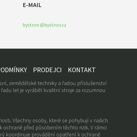
E-MAIL
bystron @bystron.cz
PODMÍNKY
PRODEJCI
KONTAKT
ní, zemědělské techniky a řadou příslušenství
řadu let je vyrábět kvalitní stroje za rozumnou
nnosti. Všechny osoby, které se pohybují v našich
 k ochraně před působením těchto rizik. V rámci
rý koordinuje provádění opatření k ochraně