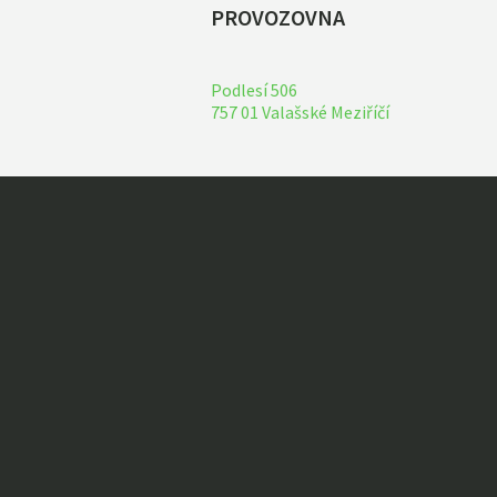
PROVOZOVNA
Podlesí 506
757 01 Valašské Meziříčí