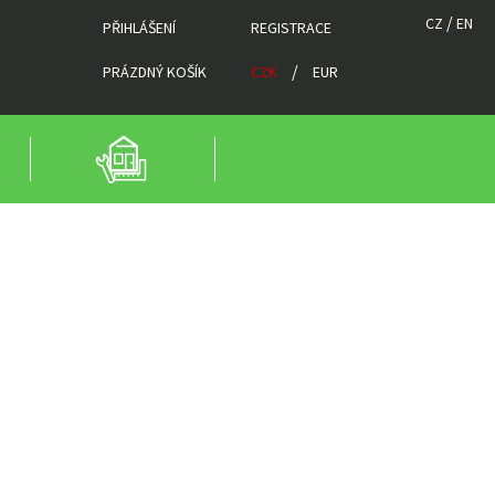
/
CZ
EN
PŘIHLÁŠENÍ
REGISTRACE
/
PRÁZDNÝ KOŠÍK
CZK
EUR