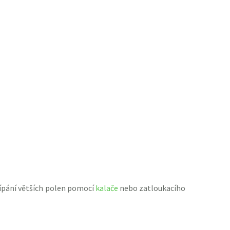
ípání větších po
len
pomocí
kalače
nebo zatloukacího