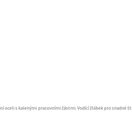
í oceli s ka
lenými
pracovními částmi. Vodící žlábek pro snadné št