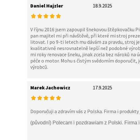
Daniel Hajzler
18.9.2025
V říjnu 2016 jsem zapoupil šnekovou štěpkovačku 
pan majitel mi při návštěvě, při které mi stroj prez
litovat. I po 9-ti letech mu dávám za pravdu, stroj j
kvalitativně nesrovnatelně lepší než podobné výro
mi roky renovace šneku, jinak zcela bez nároků na
péče o motor. Mohu s čistým svědomím doporučit, j
výrobců.
Marek Jachowicz
17.9.2025
Doporučuji a zdravím vás z Polska. Firma i produkty 
(původní) Polecam i pozdrawiam z Polski. Firma 