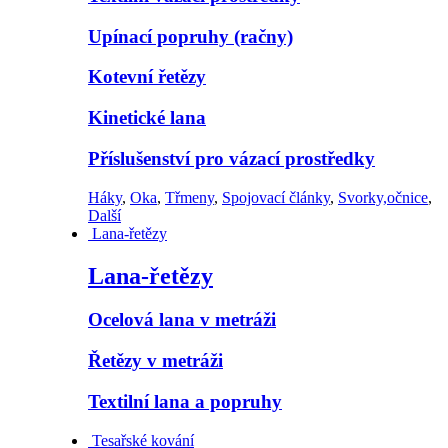
Upínací popruhy (račny)
Kotevní řetězy
Kinetické lana
Příslušenství pro vázací prostředky
Háky
,
Oka
,
Třmeny
,
Spojovací články
,
Svorky,očnice
,
Další
Lana-řetězy
Lana-řetězy
Ocelová lana v metráži
Řetězy v metráži
Textilní lana a popruhy
Tesařské kování