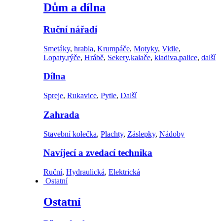
Dům a dílna
Ruční nářadí
Smetáky
,
hrabla
,
Krumpáče
,
Motyky
,
Vidle
,
Lopaty,rýče
,
Hrábě
,
Sekery,kalače
,
kladiva,palice
,
další
Dílna
Spreje
,
Rukavice
,
Pytle
,
Další
Zahrada
Stavební kolečka
,
Plachty
,
Záslepky
,
Nádoby
Navíjecí a zvedací technika
Ruční
,
Hydraulická
,
Elektrická
Ostatní
Ostatní