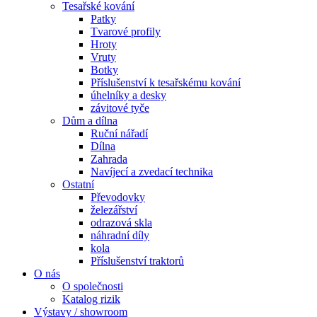
Tesařské kování
Patky
Tvarové profily
Hroty
Vruty
Botky
Příslušenství k tesařskému kování
úhelníky a desky
závitové tyče
Dům a dílna
Ruční nářadí
Dílna
Zahrada
Navíjecí a zvedací technika
Ostatní
Převodovky
železářství
odrazová skla
náhradní díly
kola
Příslušenství traktorů
O nás
O společnosti
Katalog rizik
Výstavy / showroom