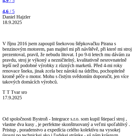
4,9
/ 5
4,6
/ 5
Daniel Hajzler
18.9.2025
V říjnu 2016 jsem zapoupil šnekovou štěpkovačku Pirana s
benzinovým motorem, pan majitel mi při návštěvě, při které mi stroj
prezentoval, pravil, že nebudu litovat. I po 9-ti letech mu dávám za
pravdu, stroj je výkoný a nezničitelný, kvalitativně nesrovnatelně
lepší než podobné výrobky z různých marketů. Před 4-mi roky
renovace šneku, jinak zcela bez nároků na údržbu, pochopitelně
kromě péče o motor. Mohu s čistým svědomím doporučit, jen více
takových domácích výrobců.
T T Tvar sro
17.9.2025
Od spoločnosti Bystroň - Integrace s.r.o. som kupil štiepací stroj ,
vlastne dva kusy , je perfektne skonštruovaný a veľmi spoľahlivý .
Pristup , poradenstvo a expedícia celého kolektívu na vysokej
úrovni po technickej ako i ľudskej stránke - sú nám krásnym