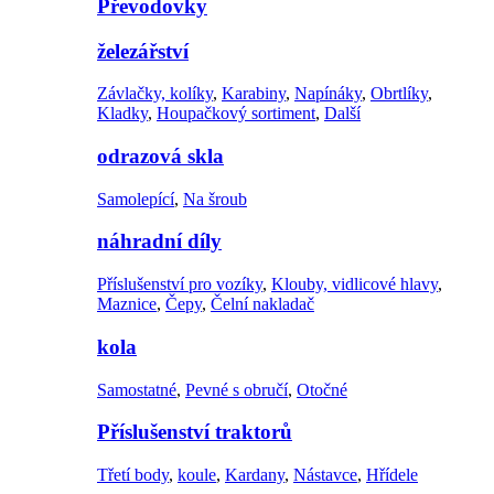
Převodovky
železářství
Závlačky, kolíky
,
Karabiny
,
Napínáky
,
Obrtlíky
,
Kladky
,
Houpačkový sortiment
,
Další
odrazová skla
Samolepící
,
Na šroub
náhradní díly
Příslušenství pro vozíky
,
Klouby, vidlicové hlavy
,
Maznice
,
Čepy
,
Čelní nakladač
kola
Samostatné
,
Pevné s obručí
,
Otočné
Příslušenství traktorů
Třetí body
,
koule
,
Kardany
,
Nástavce
,
Hřídele