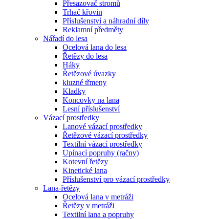
Přesazovač stromů
Trhač křovin
Příslušenství a náhradní díly
Reklamní předměty
Nářadí do lesa
Ocelová lana do lesa
Řetězy do lesa
Háky
Řetězové úvazky
kluzné třmeny
Kladky
Koncovky na lana
Lesní příslušenství
Vázací prostředky
Lanové vázací prostředky
Řetězové vázací prostředky
Textilní vázací prostředky
Upínací popruhy (račny)
Kotevní řetězy
Kinetické lana
Příslušenství pro vázací prostředky
Lana-řetězy
Ocelová lana v metráži
Řetězy v metráži
Textilní lana a popruhy