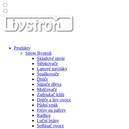
Produkty
Stroje Bystroň
Skladové stroje
Štěpkovače
Lanové navijáky
Špalíkovače
Drtiče
Štípače dřeva
Mulčovače
Zatloukač kůlů
Drtiče a lisy ovoce
Půdní vrták
Frézy na pařezy
Radlice
Luční brány
Setřásač ovoce