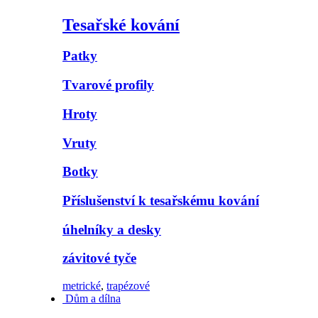
Tesařské kování
Patky
Tvarové profily
Hroty
Vruty
Botky
Příslušenství k tesařskému kování
úhelníky a desky
závitové tyče
metrické
,
trapézové
Dům a dílna