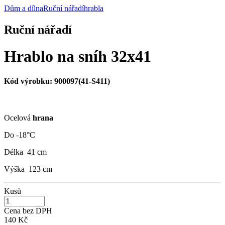
Dům a dílna
Ruční nářadí
hrabla
Ruční nářadí
Hrablo na sníh 32x41
Kód výrobku:
900097(41-S411)
Ocelová
hrana
Do -18°C
Délka 41 cm
Výška 123 cm
Kusů
Cena bez DPH
140 Kč