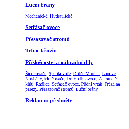
Luční brány
Mechanické
,
Hydraulické
Setřásač ovoce
Přesazovač stromů
Trhač křovin
Příslušenství a náhradní díly
Štepkovače
,
Špalíkovače
,
Drtiče Muréna
,
Lanové
Navijáky
,
Mulčovače
,
Drtič a lis ovoce
,
Zatloukač
kůlů
,
Radlice
,
Setřásač ovoce
,
Půdní vrták
,
Fréza na
pařezy
,
Přesazovač stromů
,
Luční brány
Reklamní předměty