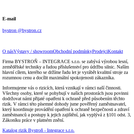
E-mail
bystron @bystron.cz
O nás
Výstavy / showroom
Obchodní podmínky
Prodejci
Kontakt
Firma BYSTROŇ – INTEGRACE s.r.o. se zabývá výrobou lesní,
zemědělské techniky a řadou příslušenství pro údržbu silnic. Naším
hlavní cílem, kterého se držíme řadu let je vyrábět kvalitní stroje za
rozumnou cenu a docílit maximální spokojenosti zákazníka.
Informujeme vás o rizicích, která vznikají v rámci naší činnosti.
Všechny osoby, které se pohybují v našich prostorách jsou povinni
dodržovat námi přijaté opatřeni k ochraně před působením těchto
rizik. V rámci této písemné dohody jsme pověřený zaměstnavatel,
který koordinuje provádění opatření k ochraně bezpečnosti a zdraví
zaměstnanců a postupy k jejich zajištění, jak vyplývá z §101 odst. 3,
Zákoníku práce v platném znění.
Katalog rizik Bystroň - Integrace s.r.o.